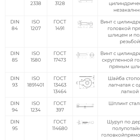
2338
3128
цилиндриче
незакалн
DIN
ISO
ГОСТ
Винт с цилиндр
84
1207
1491
головкой п
шлицем и по
резьбой
DIN
ISO
ГОСТ
Винт с цилиндр
85
1580
17473
скругленной г
прямым шл
DIN
ISO
ГОСТ
Шайба стопо
93
1891401
13463
лапчатая с 
13464
лапкой
DIN
ISO
ГОСТ
Шплинт стал
94
1234
397
DIN
ГОСТ
Шуруп по дер
95
114680
полупотай
головкойпрям