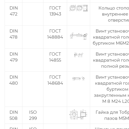
DIN
ГОСТ
Кольцо стоп
472
13943
внутреннее
отверсти
DIN
ГОСТ
Винт установо
478
148884
квадратной гол
буртиком М6М24
DIN
ГОСТ
Винт установо
479
14855
квадратной гол
полной рез
DIN
ГОСТ
Винт установо
480
148684
квадратной го
буртиком
закругленным 
М 8 М24 L2
DIN
ISO
Гайка для Тоб
508
299
пазов М5