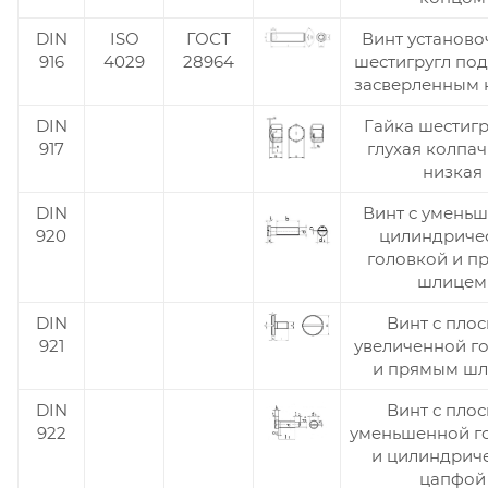
DIN
ISO
ГОСТ
Винт установо
916
4029
28964
шестигругл под
засверленным
DIN
Гайка шестиг
917
глухая колпа
низкая
DIN
Винт с умень
920
цилиндриче
головкой и п
шлицем
DIN
Винт с пло
921
увеличенной г
и прямым ш
DIN
Винт с пло
922
уменьшенной г
и цилиндрич
цапфой