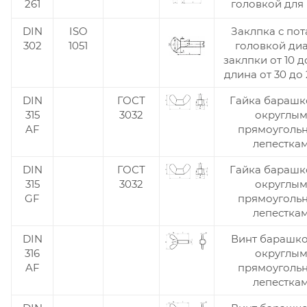
261
головкой для
DIN
ISO
Заклпка с по
302
1051
головкой ди
заклпки от 10 д
длина от 30 до
DIN
ГОСТ
Гайка барашк
315
3032
округлы
AF
прямоуголь
лепестка
DIN
ГОСТ
Гайка барашк
315
3032
округлы
GF
прямоуголь
лепестка
DIN
Винт барашко
316
округлы
AF
прямоуголь
лепестка