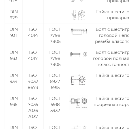
928
приварн
DIN
Гайка шестиг
929
приварн
DIN
ISO
ГОСТ
Болт с шестиг
931
4014
7798
головой неп
7805
резьба класс т
DIN
ISO
ГОСТ
Болт с шестиг
933
4017
7798
головой полная
7805
класс точност
DIN
ISO
ГОСТ
Гайка шестиг
934
4032
5927
8673
5915
DIN
ISO
ГОСТ
Гайка шестиг
935
7035
5918
прорезная кор
7036
5932
7037
DIN
ISO
ГОСТ
Гайка шестиг