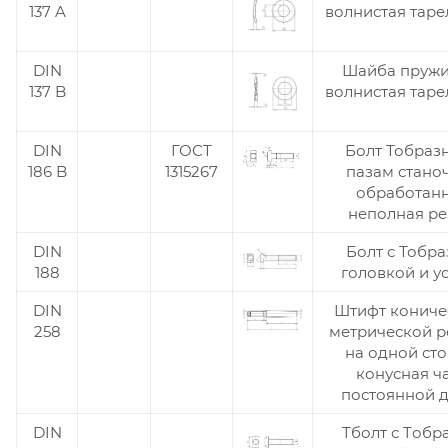
137 A
волнистая таре
DIN
Шайба пруж
137 B
волнистая таре
DIN
ГОСТ
Болт Тобраз
186 B
1315267
пазам стано
обработан
неполная ре
DIN
Болт с Тобр
188
головкой и у
DIN
Штифт кониче
258
метрической р
на одной ст
конусная ч
постоянной 
DIN
Tболт с Tобр