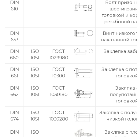
DIN
Болт призон
610
шестигран
головкой и ко
резьбовой ц
DIN
Винт низкого 
653
накатанной го
DIN
ISO
ГОСТ
Заклепка заб
660
1051
1029980
DIN
ISO
ГОСТ
Заклепка с по
661
1051
10300
головко
DIN
ISO
ГОСТ
Заклпка 
662
1051
1030180
полупотай
головко
DIN
ISO
ГОСТ
Заклпка с полу
674
1051
1030280
низкой голо
DIN
ISO
Заклпка с пл