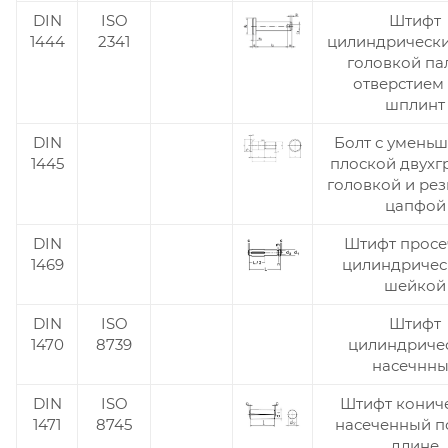
головки
DIN
ISO
Штифт
1444
2341
цилиндрически
головкой па
отверстием
шплинт
DIN
Болт с умень
1445
плоской двухг
головкой и ре
цапфой
DIN
Штифт прос
1469
цилиндричес
шейкой
DIN
ISO
Штифт
1470
8739
цилиндриче
насечнн
DIN
ISO
Штифт конич