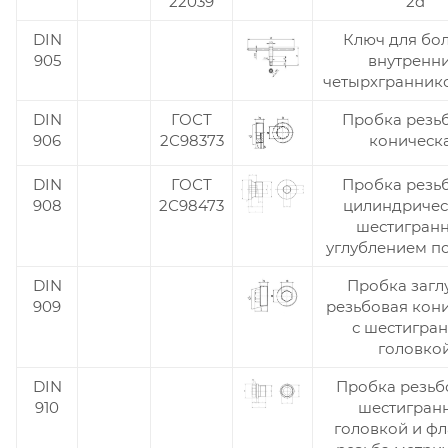
22039
2d
DIN
Ключ для бол
905
внутренн
четырхграннико
DIN
ГОСТ
Пробка резь
906
2С98373
коническ
DIN
ГОСТ
Пробка резь
908
2С98473
цилиндричес
шестигран
углублением п
DIN
Пробка загл
909
резьбовая кон
с шестигра
головко
DIN
Пробка резьб
910
шестигран
головкой и ф