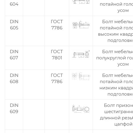
604
потайной гол
усом
DIN
ГОСТ
Болт мебель
605
7786
потайной гол
высоким квад
подголов
DIN
ГОСТ
Болт мебель
607
7801
полукруглой го
усом
DIN
ГОСТ
Болт мебель
608
7786
потайной гол
низким квадр
подголов
DIN
Болт призо
609
шестигранн
длинной резь
цапфой