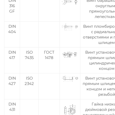
DIN
Винт барашко
316
округлы
GF
прямоуголь
лепестка
DIN
Винт пломбир
404
с радиальн
отверстиями и
шлицем
DIN
ISO
ГОСТ
Винт установо
417
7435
1478
прямым шли
цилиндриче
концом
DIN
ISO
Винт установо
427
2342
прямым шлице
концом и неп
резьбой
DIN
Гайка низк
431
дюймовой рез
односторонней