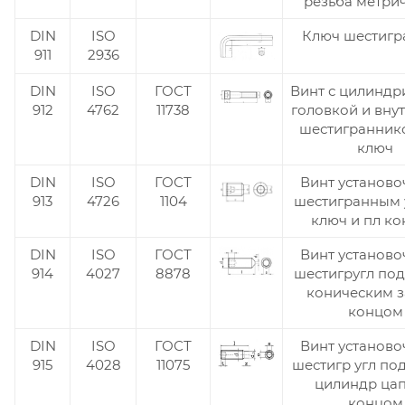
резьба метри
DIN
ISO
Ключ шестиг
911
2936
DIN
ISO
ГОСТ
Винт с цилиндр
912
4762
11738
головкой и вну
шестигранник
ключ
DIN
ISO
ГОСТ
Винт установо
913
4726
1104
шестигранным 
ключ и пл к
DIN
ISO
ГОСТ
Винт установо
914
4027
8878
шестигругл под
коническим з
концом
DIN
ISO
ГОСТ
Винт установо
915
4028
11075
шестигр угл по
цилиндр ца
концом