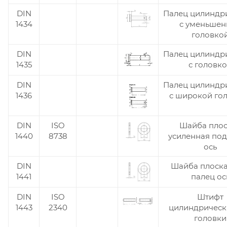
DIN
Палец цилиндр
1433
DIN
Палец цилиндр
1434
с уменьшен
головко
DIN
Палец цилиндр
1435
с головк
DIN
Палец цилиндр
1436
с широкой го
DIN
ISO
Шайба плос
1440
8738
усиленная под
ось
DIN
Шайба плоска
1441
палец ос
DIN
ISO
Штифт
1443
2340
цилиндрическ