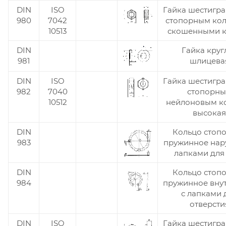
DIN
ISO
Гайка шестигра
980
7042
стопорным кол
10513
скошенными 
DIN
Гайка круг
981
шлицева
DIN
ISO
Гайка шестигра
982
7040
стопорн
10512
нейлоновым к
высокая
DIN
Кольцо стоп
983
пружинное нар
лапками для
DIN
Кольцо стоп
984
пружинное вну
с лапками 
отверсти
DIN
ISO
Гайка шестигра