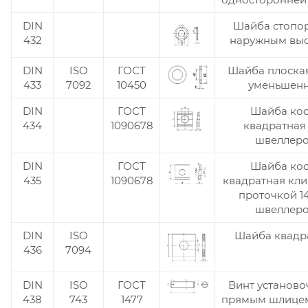
DIN
Шайба стопор
432
наружным вы
DIN
ISO
ГОСТ
Шайба плоская
433
7092
10450
уменьшен
DIN
ГОСТ
Шайба кос
434
1090678
квадратная
швеллер
DIN
ГОСТ
Шайба кос
435
1090678
квадратная кли
проточкой 1
швеллер
DIN
ISO
Шайба квадр
436
7094
DIN
ISO
ГОСТ
Винт установо
438
743
1477
прямым шлице