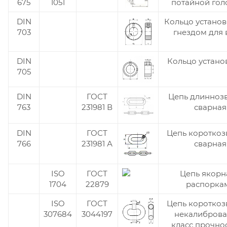
675
1051
потайной гол
DIN
Кольцо установ
703
гнездом для 
DIN
Кольцо устано
705
DIN
ГОСТ
Цепь длинноз
763
231981 В
сварная
DIN
ГОСТ
Цепь короткоз
766
231981 А
сварная
ISO
ГОСТ
Цепь якорн
1704
22879
распорка
ISO
ГОСТ
Цепь короткоз
307684
3044197
некалибров
класс прочно