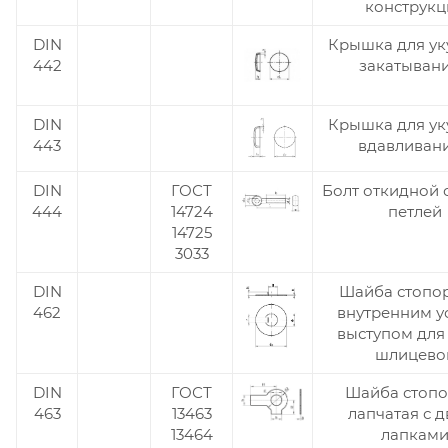
конструкц
DIN
Крышка для ук
442
закатыван
DIN
Крышка для ук
443
вдавливан
DIN
ГОСТ
Болт откидной 
444
14724
петлей
14725
3033
DIN
Шайба стопор
462
внутренним у
выступом для
шлицево
DIN
ГОСТ
Шайба стопо
463
13463
лапчатая с 
13464
лапкам