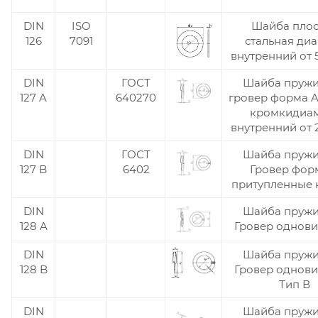
DIN
ISO
Шайба плос
126
7091
стальная ди
внутренний от 5
DIN
ГОСТ
Шайба пруж
127 A
640270
гровер форма A
кромкидиа
внутренний от 2
DIN
ГОСТ
Шайба пруж
127 B
6402
Гровер фор
притупленные 
DIN
Шайба пруж
128 A
Гровер однови
DIN
Шайба пруж
128 B
Гровер однови
Тип В
DIN
Шайба пруж