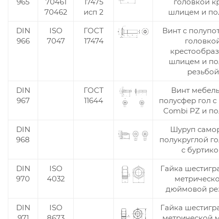
965
70461
17475
головкой к
70462
исп 2
шлицем и по
DIN
ISO
ГОСТ
Винт с полупо
966
7047
17474
головко
крестообра
шлицем и по
резьбой
DIN
ГОСТ
Винт мебел
967
11644
полусфер гол с
Combi PZ и по
DIN
Шуруп самор
968
полукруглой г
с буртик
DIN
ISO
Гайка шестигр
970
4032
метрическо
дюймовой ре
DIN
ISO
Гайка шестигр
971
8673
метрической 