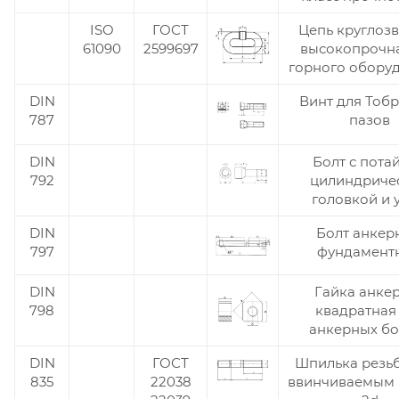
ISO
ГОСТ
Цепь круглоз
61090
2599697
высокопрочна
горного обору
DIN
Винт для Тоб
787
пазов
DIN
Болт с пота
792
цилиндриче
головкой и 
DIN
Болт анкер
797
фундамент
DIN
Гайка анке
798
квадратная
анкерных бо
DIN
ГОСТ
Шпилька резьб
835
22038
ввинчиваемым