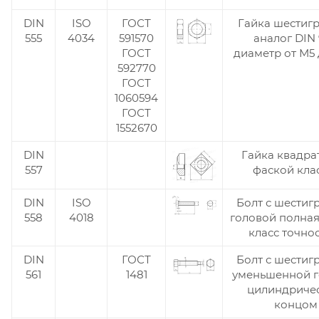
DIN
ISO
ГОСТ
Гайка шестиг
555
4034
591570
аналог DIN
ГОСТ
диаметр от М5
592770
ГОСТ
1060594
ГОСТ
1552670
DIN
Гайка квадра
557
фаской кла
DIN
ISO
Болт с шестиг
558
4018
головой полная
класс точно
DIN
ГОСТ
Болт с шестиг
561
1481
уменьшенной г
цилиндриче
концом