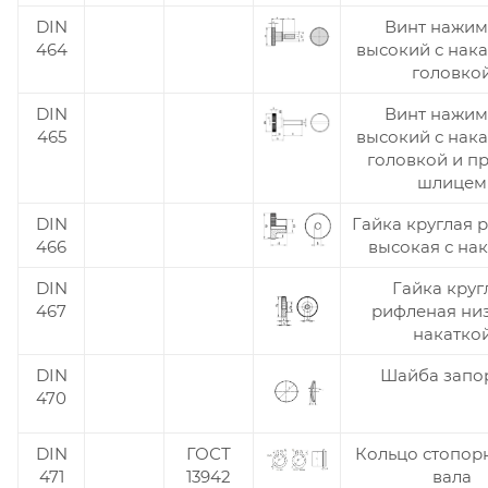
DIN
Винт нажи
464
высокий с нак
головко
DIN
Винт нажи
465
высокий с нак
головкой и п
шлицем
DIN
Гайка круглая 
466
высокая с на
DIN
Гайка круг
467
рифленая низ
накатко
DIN
Шайба запо
470
DIN
ГОСТ
Кольцо стопор
471
13942
вала