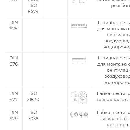
ISO
резьбой
8674
DIN
Шпилька резь
975
для монтажа 
вентиляц
воздухово
водопрово
DIN
Шпилька резь
976
для монтажа 
вентиляц
воздухово
водопрово
DIN
ISO
Гайка шестиг
977
21670
приварная с ф
DIN
ISO
Гайка шестиг
979
7038
низкая прор
корончат