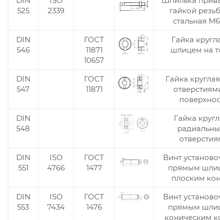
DIN
ISO
Шпилька прива
525
2339
гайкой резь
стальная М
DIN
ГОСТ
Гайка кругл
546
11871
шлицем на т
10657
DIN
ГОСТ
Гайка круглая
547
11871
отверстиям
поверхнос
DIN
Гайка кругл
548
радиальн
отверстия
DIN
ISO
ГОСТ
Винт установо
551
4766
1477
прямым шли
плоским ко
DIN
ISO
ГОСТ
Винт установо
553
7434
1476
прямым шли
коническим 