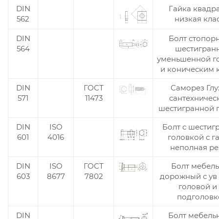
DIN
Гайка квадр
562
низкая кла
DIN
Болт стопор
564
шестигран
уменьшенной г
и коническим 
DIN
ГОСТ
Саморез Глу
571
11473
сантехничес
шестигранной 
DIN
ISO
Болт с шестиг
601
4016
головкой с г
неполная ре
DIN
ISO
ГОСТ
Болт мебел
603
8677
7802
дорожный с ув
головой и
подголов
DIN
Болт мебель