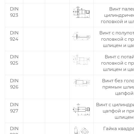
DIN
Винт пале
923
цилиндриче
головкой и ш
DIN
Винт с полупо
924
головкой с п
шлицем и ц
DIN
Винт с пота
925
головкой с п
шлицем и ц
DIN
Винт без гол
926
прямым шли
цапфой
DIN
Винт с цилиндр
927
цапфой и п
шлицем
DIN
Гайка квадр