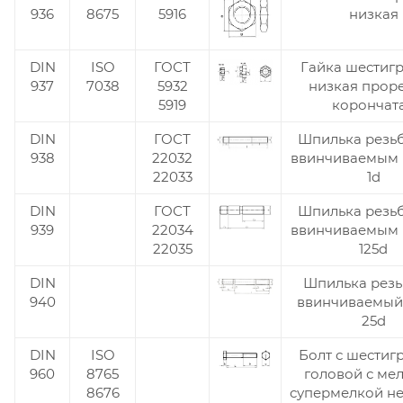
936
8675
5916
низкая
DIN
ISO
ГОСТ
Гайка шестиг
937
7038
5932
низкая прор
5919
корончат
DIN
ГОСТ
Шпилька резьб
938
22032
ввинчиваемым
22033
1d
DIN
ГОСТ
Шпилька резьб
939
22034
ввинчиваемым
22035
125d
DIN
Шпилька резь
940
ввинчиваемый
25d
DIN
ISO
Болт с шестиг
960
8765
головой с ме
8676
супермелкой н