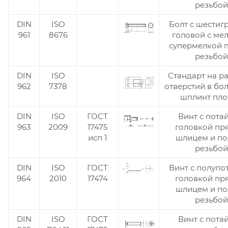
резьбой
DIN
ISO
Болт c шестиг
961
8676
головой с ме
супермелкой 
резьбой
DIN
ISO
Стандарт на р
962
7378
отверстий в бо
шплинт пл
DIN
ISO
ГОСТ
Винт с пота
963
2009
17475
головкой п
исп 1
шлицем и по
резьбой
DIN
ISO
ГОСТ
Винт с полупо
964
2010
17474
головкой п
шлицем и по
резьбой
DIN
ISO
ГОСТ
Винт с пота