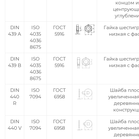
концом и
центрующ
углублен
DIN
ISO
ГОСТ
Гайка шестиг
439 A
4035
5916
низкая с фа
4036
8675
DIN
ISO
ГОСТ
Гайка шестиг
439 B
4035
5916
низкая с фа
4036
8675
DIN
ISO
ГОСТ
Шайба плос
440
7094
6958
увеличенная
R
деревянн
конструкц
DIN
ISO
ГОСТ
Шайба плос
440 V
7094
6958
увеличенная
деревянн