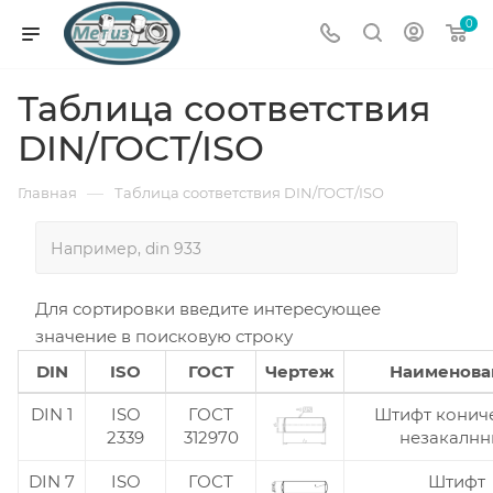
0
Таблица соответствия
DIN/ГОСТ/ISO
—
Главная
Таблица соответствия DIN/ГОСТ/ISO
Для сортировки введите интересующее
значение в поисковую строку
DIN
ISO
ГОСТ
Чертеж
Наименова
DIN 1
ISO
ГОСТ
Штифт конич
2339
312970
незакалн
DIN 7
ISO
ГОСТ
Штифт