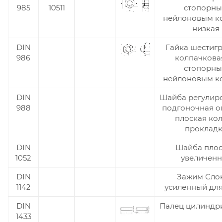
985
10511
cтопорн
нейлоновым к
низкая
DIN
Гайка шестиг
986
колпачкова
стопорн
нейлоновым к
DIN
Шайба регулир
988
подгоночная о
плоская ко
проклад
DIN
Шайба плос
1052
увеличенн
DIN
Зажим Сло
1142
усиленный для