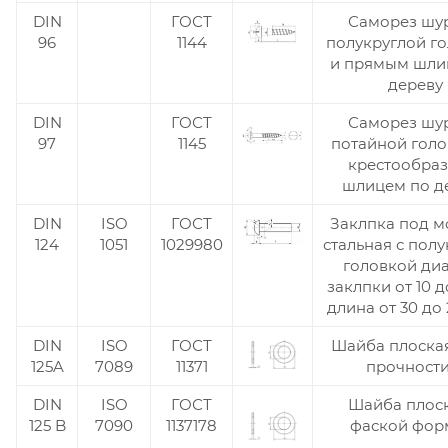
DIN
ГОСТ
Саморез шур
96
1144
полукруглой г
и прямым шли
дереву
DIN
ГОСТ
Саморез шур
97
1145
потайной голо
крестообра
шлицем по д
DIN
ISO
ГОСТ
Заклпка под м
124
1051
1029980
стальная с пол
головкой ди
заклпки от 10 д
длина от 30 до
DIN
ISO
ГОСТ
Шайба плоская
125A
7089
11371
прочности
DIN
ISO
ГОСТ
Шайба плоск
125 B
7090
1137178
фаской фор