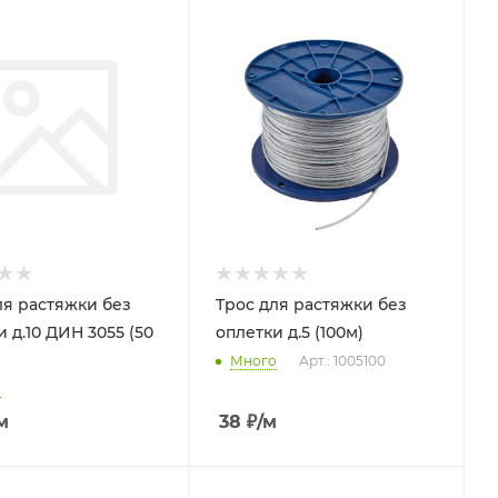
ля растяжки без
Трос для растяжки без
 д.10 ДИН 3055 (50
оплетки д.5 (100м)
Много
Арт.: 1005100
о
м
38
₽
/м