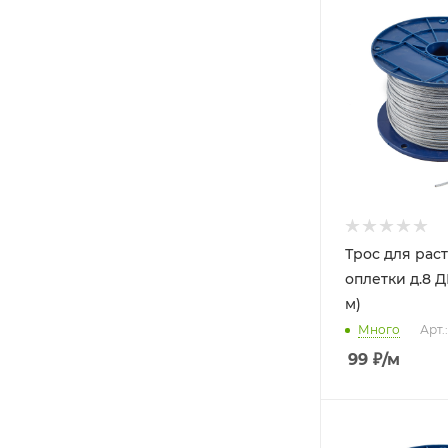
Трос для рас
оплетки д.8 Д
м)
Много
Арт.
99
₽
/м