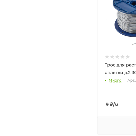
Трос для рас
оплетки д.2 3
Много
Арт.
9
₽
/м