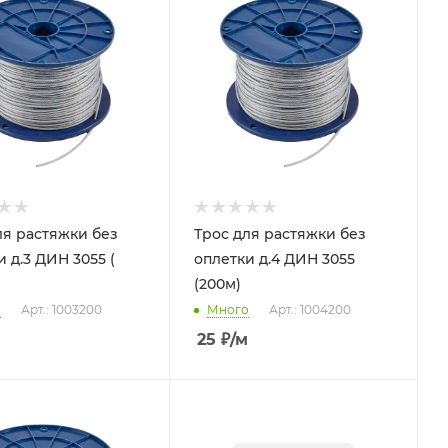
ля растяжки без
Трос для растяжки без
 д.3 ДИН 3055 (
оплетки д.4 ДИН 3055
(200м)
о
Арт.: 1003200
Много
Арт.: 1004200
25
₽
/м