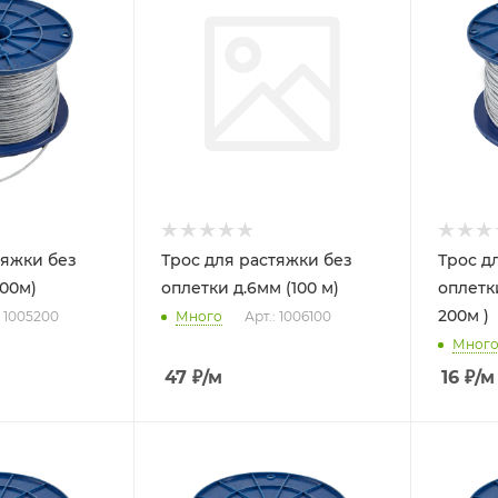
тяжки без
Трос для растяжки без
Трос д
200м)
оплетки д.6мм (100 м)
оплетки
200м )
: 1005200
Много
Арт.: 1006100
Мног
47
₽
/м
16
₽
/м