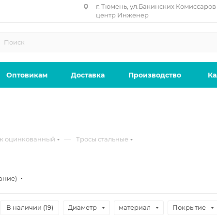
г. Тюмень, ул.Бакинских Комиссаров 
центр Инженер
Оптовикам
Доставка
Производство
Ка
—
ж оцинкованный
Тросы стальные
ание)
В наличии (
19
)
Диаметр
материал
Покрытие