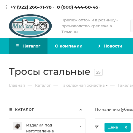
+7 (922) 266-71-78
8 (800) 444-68-45
Крепеж оптом и в розницу -
производство крепежа в
Тюмени
Каталог
О компании
Новости
Тросы стальные
29
—
—
—
Главная
Каталог
Такелажная оснастка
Такела
По наличию (убыв
КАТАЛОГ
Изделия под
Цена
изготовление