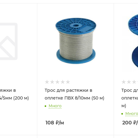
тяжки в
Трос для растяжки в
Трос д
/5мм (200 м)
оплетке ПВХ 8/10мм (50 м)
оплетки
м)
Много
Мног
108
₽
/м
200
₽