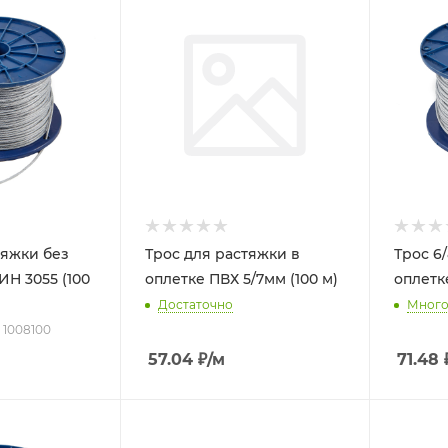
тяжки без
Трос для растяжки в
Трос 6
ИН 3055 (100
оплетке ПВХ 5/7мм (100 м)
оплетке
Достаточно
Мног
: 1008100
57.04
₽
/м
71.48