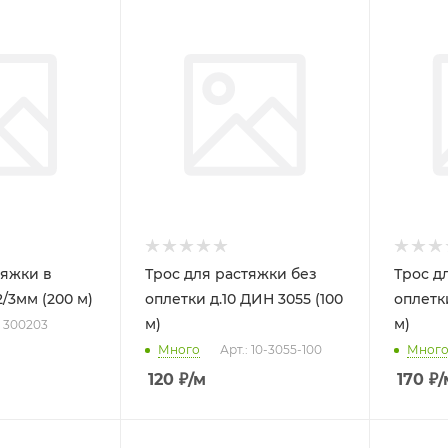
тяжки в
Трос для растяжки без
Трос д
/3мм (200 м)
оплетки д.10 ДИН 3055 (100
оплетки
м)
м)
: 300203
Много
Арт.: 10-3055-100
Мног
120
₽
/м
170
₽
/