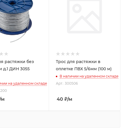
ля растяжки без
Трос для растяжки в
и д.1 ДИН 3055
оплетке ПВХ 5/6мм (100 м)
В наличии на удаленном складе
ичии на удаленном складе
Арт.: 300506
1200
/м
40
₽
/м