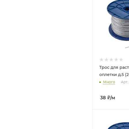
Трос для рас
оплетки д.5 (
Много
Арт.
38
₽
/м