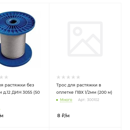
ля растяжки без
Трос для растяжки в
 д.12 ДИН 3055 (50
оплетке ПВХ 1/2мм (200 м)
Много
Арт.: 300102
о
/м
8
₽
/м