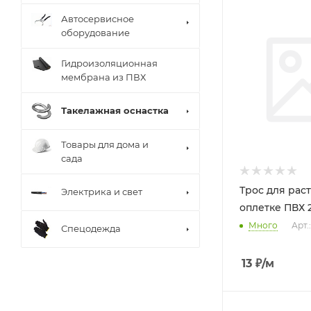
Автосервисное
оборудование
Гидроизоляционная
мембрана из ПВХ
Такелажная оснастка
Товары для дома и
сада
Трос для рас
Электрика и свет
оплетке ПВХ 2
Много
Арт.
Спецодежда
13
₽
/м