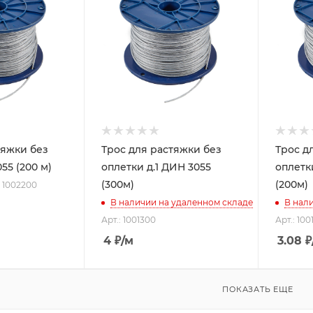
тяжки без
Трос для растяжки без
Трос д
055 (200 м)
оплетки д.1 ДИН 3055
оплетк
(300м)
(200м)
: 1002200
В наличии на удаленном складе
В нал
Арт.: 1001300
Арт.: 100
4
₽
/м
3.08
₽
ПОКАЗАТЬ ЕЩЕ