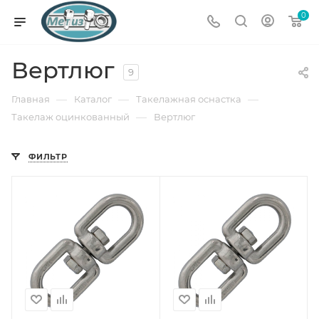
0
Вертлюг
9
—
—
—
Главная
Каталог
Такелажная оснастка
—
Такелаж оцинкованный
Вертлюг
ФИЛЬТР