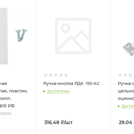
ная
Ручка-кнопка РДК -110-АС
Ручка-
ая, пластик,
цельно
Достаточно
омпл.
оцинко
610 РФ
Доста
 586292
316.48
₽
/шт
29.04