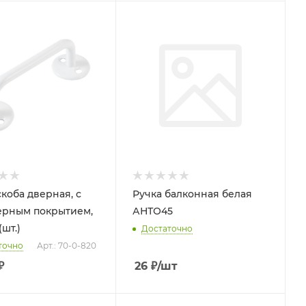
скоба дверная, с
Ручка балконная белая
рным покрытием,
АНТО45
(шт.)
Достаточно
точно
Арт.: 70-0-820
₽
26
₽
/шт