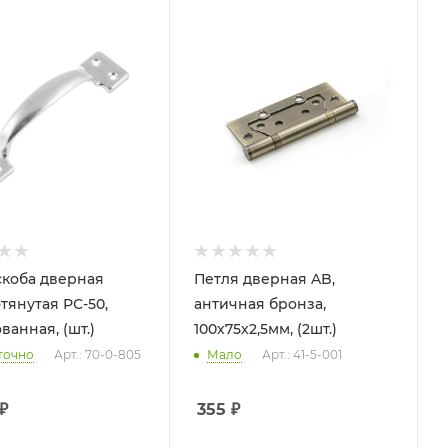
скоба дверная
Петля дверная AB,
тянутая РС-50,
античная бронза,
ванная, (шт.)
100х75х2,5мм, (2шт.)
точно
Арт.: 70-0-805
Мало
Арт.: 41-5-001
₽
355
₽