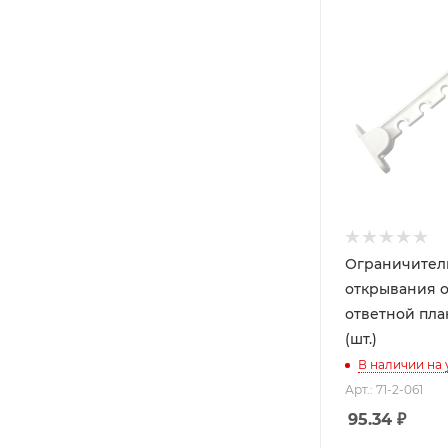
Ограничител
открывания о
ответной план
(шт.)
В наличии на
Арт.: 71-2-061
95.34
₽