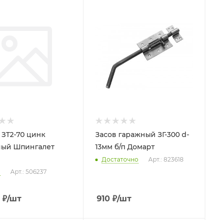
 ЗТ2-70 цинк
Засов гаражный ЗГ-300 d-
ный Шпингалет
13мм б/п Домарт
Достаточно
Арт.: 823618
о
Арт.: 506237
₽
/шт
910
₽
/шт