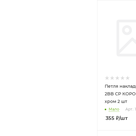
Петля накладная 1
2BB CP КОРО
хром 2 шт
Мало
Арт.: 
355
₽
/шт