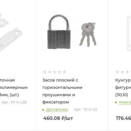
точная
Засов плоский с
Кунгур
 полимерным
горизонтальными
фигур
мм, (шт.)
проушинами и
(30,10)
фиксатором
Арт.: 70-0-228
Мног
Достаточно
Арт.: 70-0-121
460.08
₽
/шт
176.46