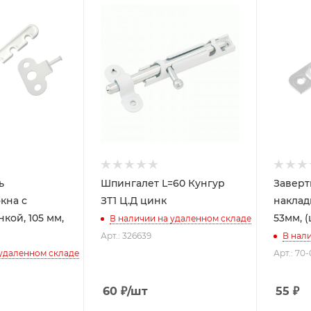
ь
Шпингалет L=60 Кунгур
Заверт
кна с
ЗТ1 Ц.Д цинк
наклад
кой, 105 мм,
53мм, (
В наличии на удаленном складе
Арт.: 326639
В нал
 удаленном складе
Арт.: 70
60
₽
/шт
55
₽