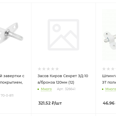
й завертки с
Засов Киров Секрет ЗД-10
Шпинга
покрытием,
а/бронза 120мм (12)
ЗТ пол
Много
Арт.: 326641
Мног
: 70-0-811
321.52
₽
/шт
46.96