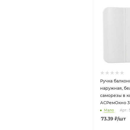
Ручка балкон
наружная, бел
саморезы в к
АСРемОкно 3
Мало
Арт.:
73.39
₽
/шт