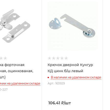
ка форточная
Крючок дверной Кунгур
ная, оцинкованая,
КД цинк б/ш левый
шт.)
В наличии на удаленном складе
ичии на удаленном складе
Арт.: 163929
-0-227
106.41
₽
/шт