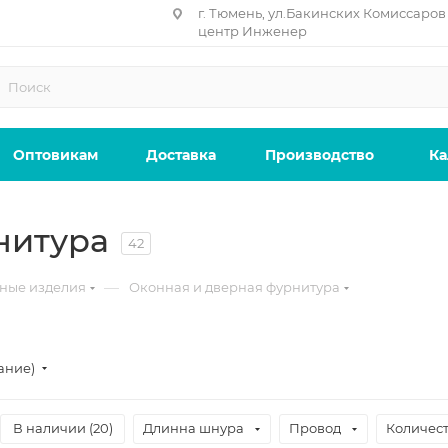
г. Тюмень, ул.Бакинских Комиссаров 
центр Инженер
Оптовикам
Доставка
Производство
Ка
нитура
42
—
ные изделия
Оконная и дверная фурнитура
ание)
В наличии (
20
)
Длинна шнура
Провод
Количест