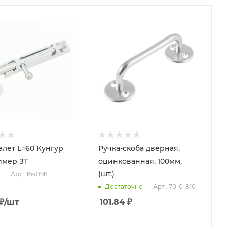
лет L=60 Кунгур
Ручка-скоба дверная,
имер ЗТ
оцинкованная, 100мм,
(шт.)
о
Арт.: 164098
Достаточно
Арт.: 70-0-810
₽
/шт
101.84
₽