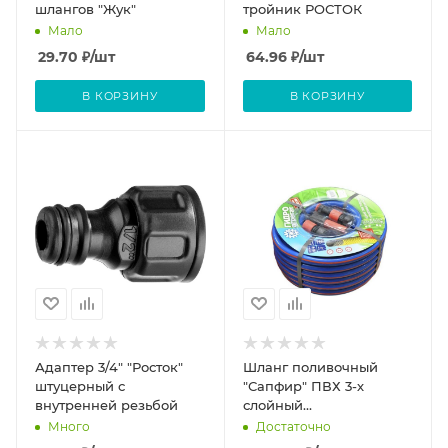
шлангов "Жук"
тройник РОСТОК
Мало
Мало
29.70
₽
/шт
64.96
₽
/шт
В КОРЗИНУ
В КОРЗИНУ
Адаптер 3/4" "Росток"
Шланг поливочный
штуцерный с
"Сапфир" ПВХ 3-х
внутренней резьбой
слойный
армированный, набор
Много
Достаточно
коннекторов, 1,85мм, D