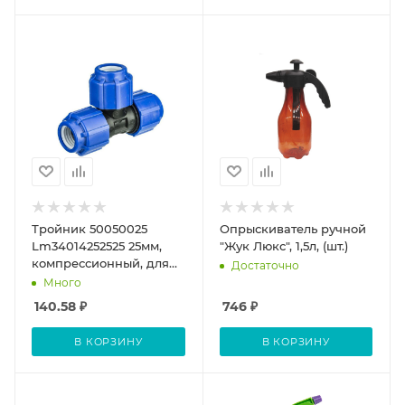
Тройник 50050025
Опрыскиватель ручной
Lm34014252525 25мм,
"Жук Люкс", 1,5л, (шт.)
компрессионный, для
Достаточно
ПЭ труб, (шт.)
Много
140.58
₽
746
₽
В КОРЗИНУ
В КОРЗИНУ