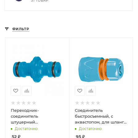
31 ТОВАР
ФИЛЬТР
Переходник-
Соединитель
соединитель
быстросъемный, с
штуцерный
аквастопом, для шланга
пластиковый,двухсторонний
пластиковый, 1/2"
Достаточно
Достаточно
для шланга
52
₽
95
₽