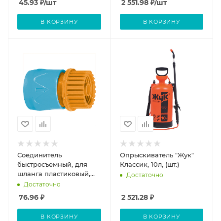
45.93
₽
/шт
2 551.98
₽
/шт
3/4", 20м
В КОРЗИНУ
В КОРЗИНУ
Соединитель
Опрыскиватель "Жук"
быстросъемный, для
Классик, 10л, (шт.)
шланга пластиковый,
Достаточно
внутренняя резьба, 3/4"
Достаточно
, (шт.)
76.96
₽
2 521.28
₽
В КОРЗИНУ
В КОРЗИНУ