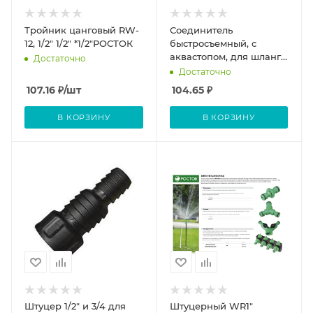
Тройник цанговый RW-
Соединитель
12, 1/2" 1/2" *1/2"РОСТОК
быстросъемный, с
аквастопом, для шланга
Достаточно
пластиковый, 3/4", (шт.)
Достаточно
107.16
₽
/шт
104.65
₽
В КОРЗИНУ
В КОРЗИНУ
Штуцер 1/2" и 3/4 для
Штуцерный WR1"