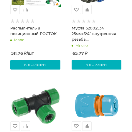
Распылитель 8
Муфта 52002534
позиционный РОСТОК
25ммх3/4" внутренняя
резьба,
Мало
компрессионная, для
Много
ПЭ труб, (шт.)
511.76
₽
/шт
65.77
₽
В КОРЗИНУ
В КОРЗИНУ