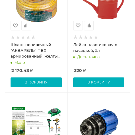
Шланг поливочный
Лейка пластиковая с
"АКВАРЕЛЬ" ПВХ
насадкой, 5л
армированный, желтый,
Достаточно
2,0мм, D 3/4",25м (шт.)
Мало
2 170.43
₽
320
₽
В КОРЗИНУ
В КОРЗИНУ