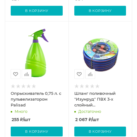
В КОРЗИНУ
В КОРЗИНУ
Опрыскиватель 0,75 л. с
Шланг поливочный
пульвелизатором
"Изумруд" ПВХ 3-х
Palisad
слойный
армированный, 1,5мм, D
Много
Достаточно
3/4", 20м фитинг
255
₽
/шт
2 067
₽
/шт
В КОРЗИНУ
В КОРЗИНУ