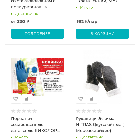
со стекловолокном с
"Крага" синии, МБС.
полиуретановым
Много
покрытием GWARD No-
Достаточно
Cut Markus 12/120
от
330 ₽
192
₽
/пар
ПОДРОБНЕЕ
В КОРЗИНУ
Перчатки
Рукавицы Эскимо
хозяйственные
NITRAS Двухслойные (
латексные БИКОЛОР
Морозостойкие)
размер М Komfi
Много
Достаточно