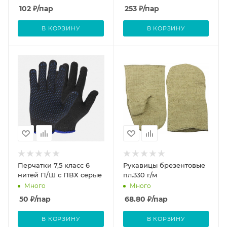
102
₽
/пар
253
₽
/пар
В КОРЗИНУ
В КОРЗИНУ
Перчатки 7,5 класс 6
Рукавицы брезентовые
нитей П/Ш с ПВХ серые
пл.330 г/м
Много
Много
50
₽
/пар
68.80
₽
/пар
В КОРЗИНУ
В КОРЗИНУ