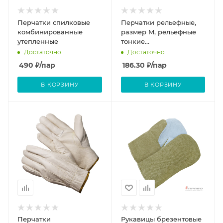
Перчатки спилковые
Перчатки рельефные,
комбинированные
размер M, рельефные
утепленные
тонкие
противоскользящие/
Достаточно
Достаточно
Зубр
490
₽
/пар
186.30
₽
/пар
В КОРЗИНУ
В КОРЗИНУ
Перчатки
Рукавицы брезентовые