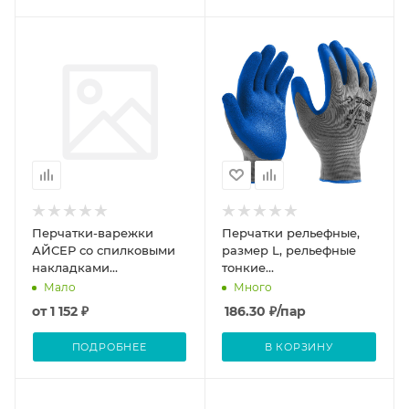
Перчатки-варежки
Перчатки рельефные,
АЙСЕР со спилковыми
размер L, рельефные
накладками
тонкие
(утеп.Тинсулейт)
противоскользящие/
Много
Мало
ЗУБР
от
1 152 ₽
186.30
₽
/пар
ПОДРОБНЕЕ
В КОРЗИНУ