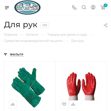
0
Для рук
189
—
—
—
Главная
Каталог
Товары для дома и сада
—
Средства индивидуальной защиты
Для рук
ФИЛЬТР