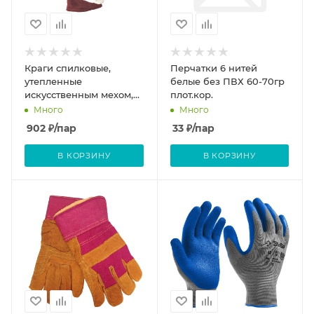
Краги спилковые,
Перчатки 6 нитей
утепленные
белые без ПВХ 60-70гр
искусственным мехом,
плот.кор.
(шт.)
Много
Много
902
₽
/пар
33
₽
/пар
В КОРЗИНУ
В КОРЗИНУ