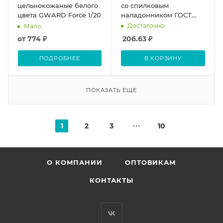
цельнокожаные белого
со спилковым
цвета GWARD Force 1/20
наладонником ГОСТ
12.4.010-075
Достаточно
Мало
от
774 ₽
206.63
₽
ПОДРОБНЕЕ
В КОРЗИНУ
ПОКАЗАТЬ ЕЩЕ
1
2
3
10
О КОМПАНИИ
ОПТОВИКАМ
КОНТАКТЫ