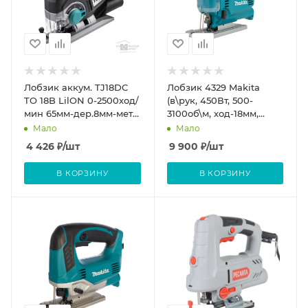
Лобзик аккум. TJ18DC
Лобзик 4329 Makita
TO 18B LilON 0-2500ход/
(в\рук, 450Вт, 500-
мин 65мм-дер.8мм-мет
3100об\м, ход-18мм,
маятник TESLA
рез-65мм, 1.9кг,
Мало
Мало
маятниковый ход)
4 426
₽
/шт
9 900
₽
/шт
В КОРЗИНУ
В КОРЗИНУ