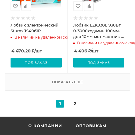
Лобзик электрический
Лобзик LZK930L 930Вт
Sturm JS4061P
0-3000ход/мин 100мм-
дер 10мм-мет маятник в
В наличии на удаленном складе
кейсе Hammer Flex
В наличии на удаленном скла
4 470.20
₽
/шт
4 406
₽
/шт
ПОД ЗАКАЗ
ПОД ЗАКАЗ
ПОКАЗАТЬ ЕЩЕ
1
2
О КОМПАНИИ
ОПТОВИКАМ