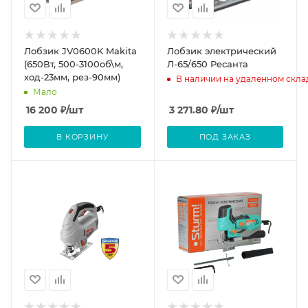
Лобзик JV0600K Makita
Лобзик электрический
(650Вт, 500-3100об\м,
Л-65/650 Ресанта
ход-23мм, рез-90мм)
В наличии на удаленном скла
Мало
16 200
₽
/шт
3 271.80
₽
/шт
В КОРЗИНУ
ПОД ЗАКАЗ