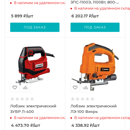
ЗПС-1100Э, 1100Вт, 800-
В наличии на удаленном складе
2700ход/мин, рез
В наличии на удаленном скла
230мм(дерево),20мм(сталь),
5 899
₽
/шт
6 202.17
₽
/шт
х
ПОД ЗАКАЗ
ПОД ЗАКАЗ
Лобзик электрический
Лобзик электрический
ЗУБР Л-400
ЛЭ-100 Вихрь
В наличии на удаленном складе
В наличии на удаленном скла
4 473.70
₽
/шт
4 338.92
₽
/шт