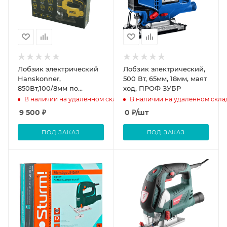
Лобзик электрический
Лобзик электрический,
Hanskonner,
500 Вт, 65мм, 18мм, маят
850Вт,100/8мм по
ход, ПРОФ ЗУБР
дереву и металлу
В наличии на удаленном складе
В наличии на удаленном скла
9 500
₽
0
₽
/шт
ПОД ЗАКАЗ
ПОД ЗАКАЗ