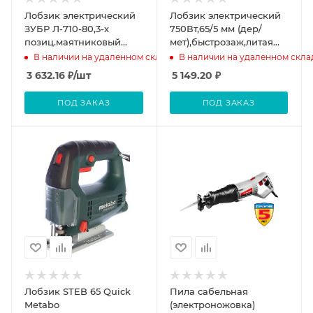
Лобзик электрический
Лобзик электрический
ЗУБР Л-710-80,3-х
750Вт,65/5 мм (дер/
позиц.маятниковый
мет),быстрозаж,литая
ход,сталь 10мм,дерево
платф,
В наличии на удаленном складе
В наличии на удаленном скла
80мм,710 Вт
4ст.маятник,Sturm!
3 632.16
₽
/шт
5 149.20
₽
ПОД ЗАКАЗ
ПОД ЗАКАЗ
Лобзик STEB 65 Quick
Пила сабельная
Metabo
(электроножовка)