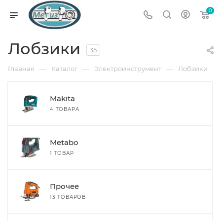
0
Лобзики
35
—
—
—
Главная
Каталог
Электроинструмент
Лобзики
Makita
4 ТОВАРА
Metabo
1 ТОВАР
Прочее
13 ТОВАРОВ