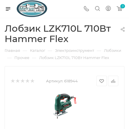
0
Лобзик LZK710L 710Вт
Hammer Flex
—
—
—
Главная
Каталог
Электроинструмент
Лобзики
—
—
Прочее
Лобзик LZK710L 710Вт Hammer Flex
Артикул:
618944