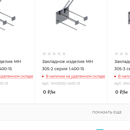
зделие МН
Закладное изделие МН
Заклад
400-15
305-2 серия 1.400-15
305-3 с
 удаленном складе
В наличии на удаленном складе
В нал
00-15
Арт.: МН3052-1400-15
Арт.: МН
0
₽
/м
0
₽
/м
ПОКАЗАТЬ ЕЩЕ