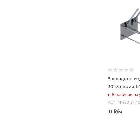
Закладное и
301-3 серия 1.
В наличии на
Арт.: МН3013-140
0
₽
/м