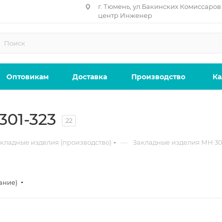
г. Тюмень, ул.Бакинских Комиссаров 
центр Инженер
Оптовикам
Доставка
Производство
Ка
01-323
22
—
кладные изделия (производство)
Закладные изделия МН 30
ание)