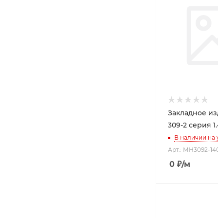
Закладное и
309-2 серия 1.
В наличии на
Арт.: МН3092-14
0
₽
/м