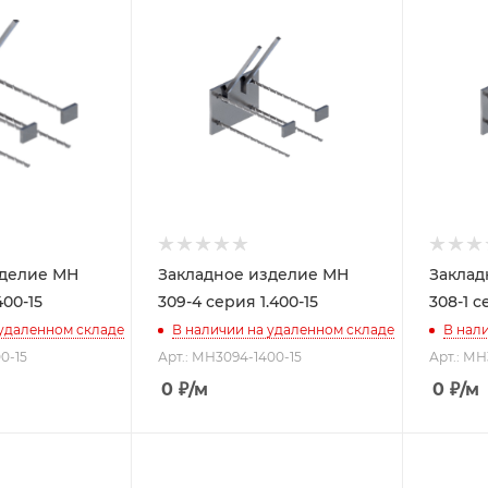
зделие МН
Закладное изделие МН
Заклад
400-15
309-4 серия 1.400-15
308-1 с
 удаленном складе
В наличии на удаленном складе
В нал
0-15
Арт.: МН3094-1400-15
Арт.: МН
0
₽
/м
0
₽
/м