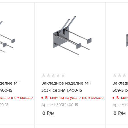
зделие МН
Закладное изделие МН
Заклад
400-15
303-1 серия 1.400-15
309-3 с
 удаленном складе
В наличии на удаленном складе
В нал
00-15
Арт.: МН3031-1400-15
Арт.: МН
0
₽
/м
0
₽
/м