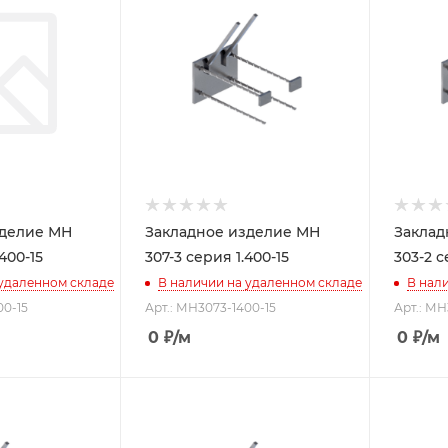
зделие МН
Закладное изделие МН
Заклад
400-15
307-3 серия 1.400-15
303-2 с
 удаленном складе
В наличии на удаленном складе
В нал
00-15
Арт.: МН3073-1400-15
Арт.: МН
0
₽
/м
0
₽
/м