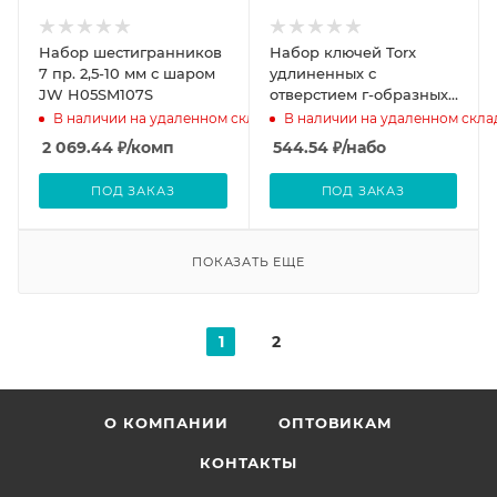
Набор шестигранников
Набор ключей Torx
7 пр. 2,5-10 мм с шаром
удлиненных с
JW H05SM107S
отверстием г-образных
9 пр. Т10-Т50 АвтоДело
В наличии на удаленном складе
В наличии на удаленном скла
Professiona
2 069.44
₽
/комп
544.54
₽
/набо
ПОД ЗАКАЗ
ПОД ЗАКАЗ
ПОКАЗАТЬ ЕЩЕ
1
2
О КОМПАНИИ
ОПТОВИКАМ
КОНТАКТЫ