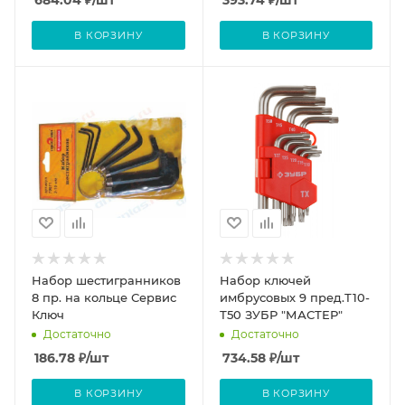
684.04
₽
/шт
393.74
₽
/шт
В КОРЗИНУ
В КОРЗИНУ
Набор шестигранников
Набор ключей
8 пр. на кольце Сервис
имбрусовых 9 пред.Т10-
Ключ
Т50 ЗУБР "МАСТЕР"
Достаточно
Достаточно
186.78
₽
/шт
734.58
₽
/шт
В КОРЗИНУ
В КОРЗИНУ