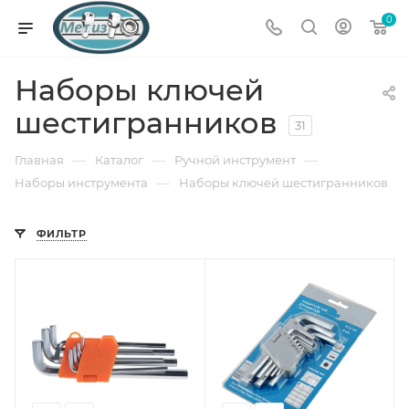
0
Наборы ключей
шестигранников
31
—
—
—
Главная
Каталог
Ручной инструмент
—
Наборы инструмента
Наборы ключей шестигранников
ФИЛЬТР