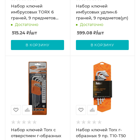
Набор ключей
Набор ключей
имбрусовых TORX 6
имбусовых удлин.6
граней, 9 предметов
граней, 9 предметов(уп)
(уп)
Достаточно
Достаточно
515.24
₽
/шт
599.08
₽
/шт
В КОРЗИНУ
В КОРЗИНУ
Набор ключей Torx с
Набор ключей Torx г-
отверстием г-образных
образных 9 пр. Т10-Т50