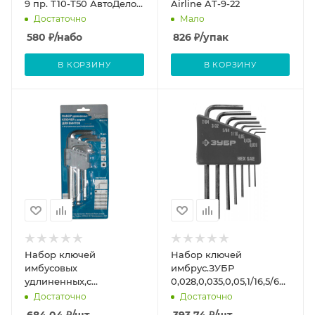
9 пр. Т10-Т50 АвтоДело
Airline AT-9-22
Professional
Достаточно
Мало
580
₽
/набо
826
₽
/упак
В КОРЗИНУ
В КОРЗИНУ
Набор ключей
Набор ключей
имбусовых
имбрус.ЗУБР
удлиненных,с
0,028,0,035,0,05,1/16,5/64,3/32
шарниром, 6 граней, 9
7шт
Достаточно
Достаточно
предметов (уп.)