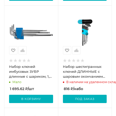
Набор ключей
Набор шестигранных
имбусовых ЗУБР
ключей ДЛИННЫЕ с
длинные с шариком, 1,5-
шаровым окончанием
10мм, 9шт
9шт ЦИ
Мало
В наличии на удаленном скла
1 695.62
₽
/шт
816
₽
/набо
В КОРЗИНУ
ПОД ЗАКАЗ