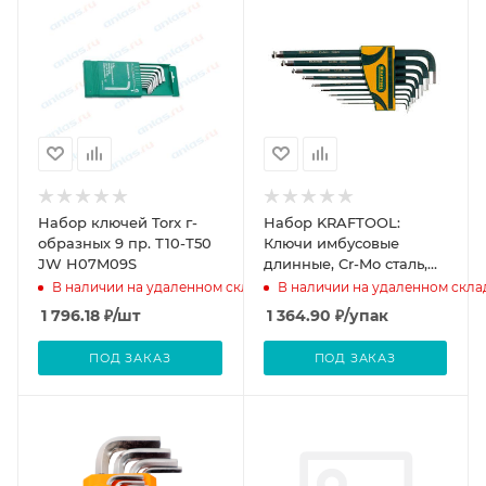
Набор ключей Torx г-
Набор KRAFTOOL:
образных 9 пр. Т10-Т50
Ключи имбусовые
JW H07M09S
длинные, Cr-Mo сталь,
держатель-рукоятка,
В наличии на удаленном складе
В наличии на удаленном скла
HEX 2-10мм, 8 пред
1 796.18
₽
/шт
1 364.90
₽
/упак
ПОД ЗАКАЗ
ПОД ЗАКАЗ