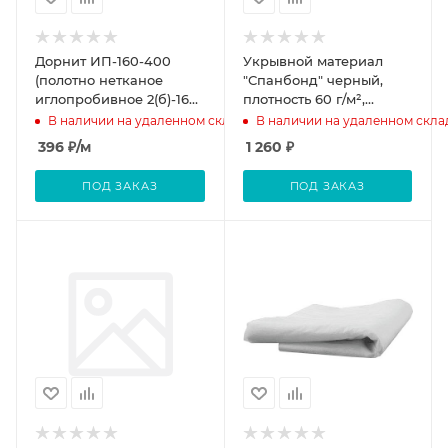
Дорнит ИП-160-400
Укрывной материал
(полотно нетканое
"Спанбонд" черный,
иглопробивное 2(б)-160-
плотность 60 г/м²,
400, ширина 1,6 м)
10х3,2м, (шт.)
В наличии на удаленном складе
В наличии на удаленном скла
(рулон 50м)
396
₽
/м
1 260
₽
ПОД ЗАКАЗ
ПОД ЗАКАЗ