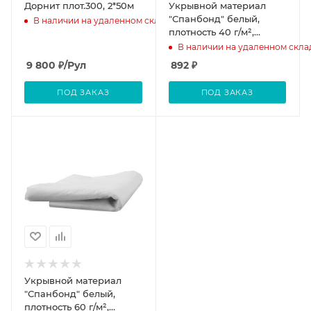
Дорнит плот.300, 2*50м
Укрывной материал
"Спанбонд" белый,
В наличии на удаленном складе
плотность 40 г/м²,
10х3,2м, (шт.)
В наличии на удаленном скла
9 800
₽
/Рул
892
₽
ПОД ЗАКАЗ
ПОД ЗАКАЗ
Укрывной материал
"Спанбонд" белый,
плотность 60 г/м²,