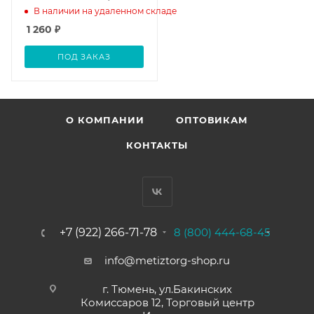
10х3,2м, (шт.)
В наличии на удаленном складе
1 260
₽
ПОД ЗАКАЗ
О КОМПАНИИ
ОПТОВИКАМ
КОНТАКТЫ
+7 (922) 266-71-78
8 (800) 444-68-45
info@metiztorg-shop.ru
г. Тюмень, ул.Бакинских
Комиссаров 12, Торговый центр