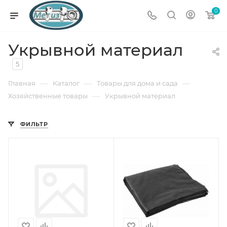
0
Укрывной материал
5
—
—
—
Главная
Каталог
Товары для дома и сада
—
Хозяйственные товары
Укрывной материал
ФИЛЬТР