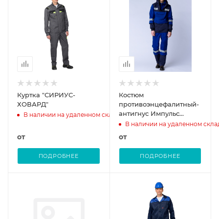
Куртка "СИРИУС-
Костюм
ХОВАРД"
противоэнцефалитный-
антигнус Импульс
В наличии на удаленном складе
(тк.Саржа,220), т.синий/
В наличии на удаленном скла
васильковый
от
от
ПОДРОБНЕЕ
ПОДРОБНЕЕ