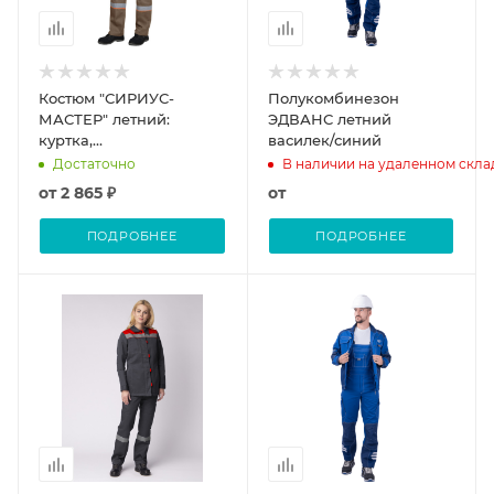
Костюм "СИРИУС-
Полукомбинезон
МАСТЕР" летний:
ЭДВАНС летний
куртка,
василек/синий
полукомбинезон,
Достаточно
В наличии на удаленном скла
кофейный с тёмно-
от
2 865 ₽
от
коричневой отделкой
ПОДРОБНЕЕ
ПОДРОБНЕЕ