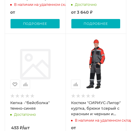
СОП 50 мм
В наличии на удаленном складе
Достаточно
от
от
3 640 ₽
ПОДРОБНЕЕ
ПОДРОБНЕЕ
Кепка -"бейсболка"
Костюм "СИРИУС-Лигор"
темно-синяя
куртка, брюки т.серый с
красным и черным и
Достаточно
СОП 50мм
В наличии на удаленном скла
453
₽
/шт
от