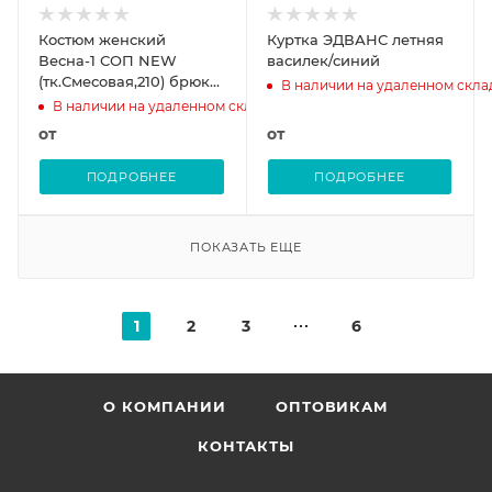
Костюм женский
Куртка ЭДВАНС летняя
Весна-1 СОП NEW
василек/синий
(тк.Смесовая,210) брюки,
В наличии на удаленном скла
т.серый/красный
В наличии на удаленном складе
от
от
ПОДРОБНЕЕ
ПОДРОБНЕЕ
ПОКАЗАТЬ ЕЩЕ
1
2
3
6
О КОМПАНИИ
ОПТОВИКАМ
КОНТАКТЫ