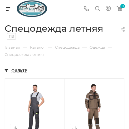
0
Спецодежда летняя
113
—
—
—
—
Главная
Каталог
Спецодежда
Одежда
Спецодежда летняя
ФИЛЬТР