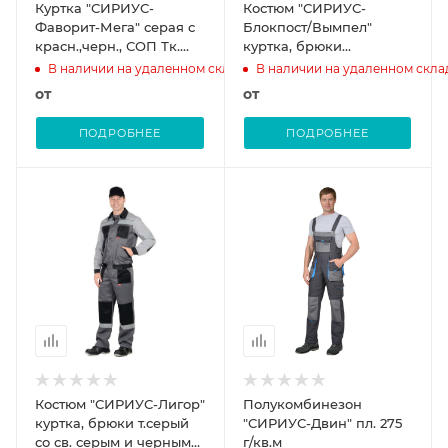
Куртка "СИРИУС-
Костюм "СИРИУС-
Фаворит-Мега" серая с
Блокпост/Вымпел"
красн.,черн., СОП Тк.
куртка, брюки
Rodos
(тк.смесовая) черный
В наличии на удаленном складе
В наличии на удаленном скла
от
от
ПОДРОБНЕЕ
ПОДРОБНЕЕ
Костюм "СИРИУС-Лигор"
Полукомбинезон
куртка, брюки т.серый
"СИРИУС-Двин" пл. 275
со св. серым и черным
г/кв.м