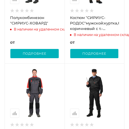
Полукомбинезон
Костюм "СИРИУС-
"СИРИУС-ХОВАРД"
РОДОС"мужской:куртка,брюки
коричневый с т.-
В наличии на удаленном складе
коричневым)тк.Родос
В наличии на удаленном скла
от
от
ПОДРОБНЕЕ
ПОДРОБНЕЕ