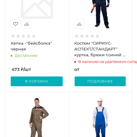
Кепка -"бейсболка"
Костюм "СИРИУС-
чёрная
АСПЕКТ/СТАНДАРТ"
куртка, брюки т.синий с
Достаточно
васильковым
В наличии на удаленном скла
473
₽
/шт
от
В КОРЗИНУ
ПОДРОБНЕЕ