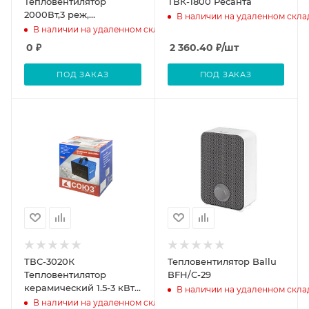
Тепловентилятор
ТВК-1800 Ресанта
2000Вт,3 реж,
В наличии на удаленном скла
рег.термостат,защита от
В наличии на удаленном складе
перегрева,ручка д/
0
₽
2 360.40
₽
/шт
переноски СОЮЗ
ПОД ЗАКАЗ
ПОД ЗАКАЗ
ТВС-3020К
Тепловентилятор Ballu
Тепловентилятор
BFH/С-29
керамический 1.5-3 кВт,
В наличии на удаленном скла
термостат,защита от
В наличии на удаленном складе