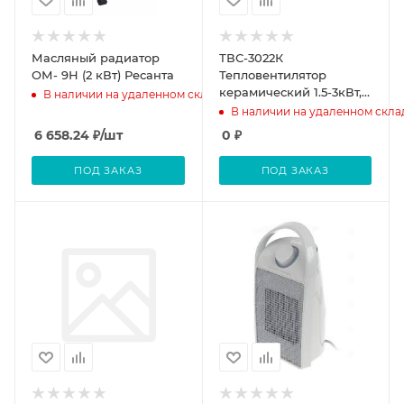
Масляный радиатор
ТВС-3022К
ОМ- 9Н (2 кВт) Ресанта
Тепловентилятор
керамический 1.5-3кВт,
В наличии на удаленном складе
термостат, защита от
В наличии на удаленном скла
перегрева, СОЮЗ
6 658.24
₽
/шт
0
₽
ПОД ЗАКАЗ
ПОД ЗАКАЗ