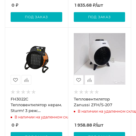
перегрева, СОЮЗ
0
₽
1 835.68
₽
/шт
ПОД ЗАКАЗ
ПОД ЗАКАЗ
FH3022C
Тепловентилятор
Тепловентилятор керам.
Zanussi ZFH/S-207
Sturm! 3 реж:
В наличии на удаленном скла
горяч.3кВт/теплый
В наличии на удаленном складе
1.5кВт/обдув,защита от
0
₽
1 958.88
₽
/шт
перегрева