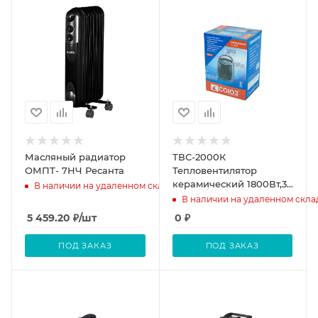
Масляный радиатор
ТВС-2000К
ОМПТ- 7НЧ Ресанта
Тепловентилятор
керамический 1800Вт,3
В наличии на удаленном складе
реж., рег.
В наличии на удаленном скла
термостат,защит.от
5 459.20
₽
/шт
0
₽
перегрева, СОЮЗ
ПОД ЗАКАЗ
ПОД ЗАКАЗ