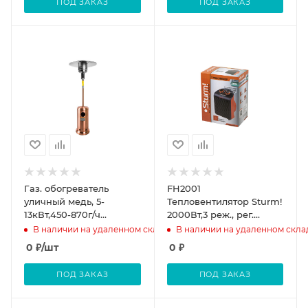
ПОД ЗАКАЗ
ПОД ЗАКАЗ
Газ. обогреватель
FH2001
уличный медь, 5-
Тепловентилятор Sturm!
13кВт,450-870г/ч
2000Вт,3 реж., рег.
ПОДСТ.ДЛЯ
термостат,защит.от
В наличии на удаленном складе
В наличии на удаленном скла
ЛУЧШ.УСТОЙЧ. Sturm!
перегрева
0
₽
/шт
0
₽
ПОД ЗАКАЗ
ПОД ЗАКАЗ