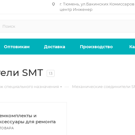
г. Тюмень, ул.Бакинских Комиссаров 
центр Инженер
Оптовикам
Доставка
Производство
Ка
тели SMT
13
—
ж специального назначения
Механические соединители S
емкомплекты и
ксессуары для ремонта
 ТОВАРА