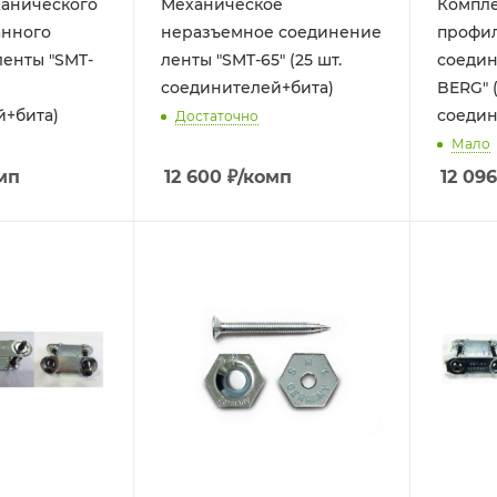
ханического
Механическое
Компле
нного
неразъемное соединение
профи
енты "SMT-
ленты "SMT-65" (25 шт.
соедин
соединителей+бита)
BERG" (
й+бита)
соедин
Достаточно
Мало
мп
12 600
₽
/комп
12 096