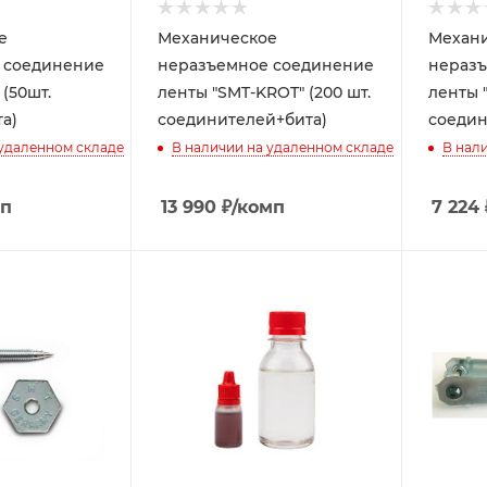
е
Механическое
Механ
 соединение
неразъемное соединение
неразъ
 (50шт.
ленты "SMT-KROT" (200 шт.
ленты "
а)
соединителей+бита)
соедин
 удаленном складе
В наличии на удаленном складе
В нал
мп
13 990
₽
/комп
7 224