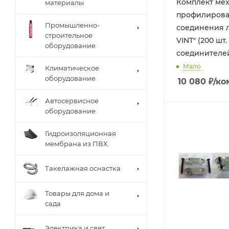
Комплект ме
материалы
профилирова
Промышленно-
соединения л
строительное
VINT" (200 шт.
оборудование
соединителе
Мало
Климатическое
оборудование
10 080
₽
/ко
Автосервисное
оборудование
Гидроизоляционная
мембрана из ПВХ
Такелажная оснастка
Товары для дома и
сада
Электрика и свет