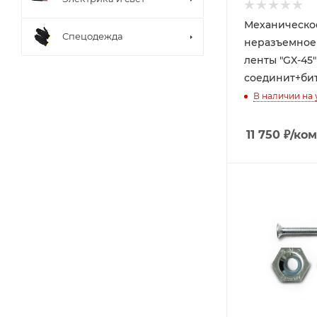
Механическо
Спецодежда
неразъемное
ленты "GX-45"
соединит+бит
В наличии на
11 750
₽
/ко