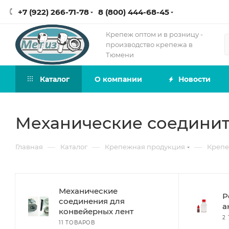
+7 (922) 266-71-78
8 (800) 444-68-45
Крепеж оптом и в розницу -
производство крепежа в
Тюмени
Каталог
О компании
Новости
Механические соедини
—
—
—
Главная
Каталог
Крепежная продукция
Крепе
Механические
Р
соединения для
а
конвейерных лент
2
11 ТОВАРОВ