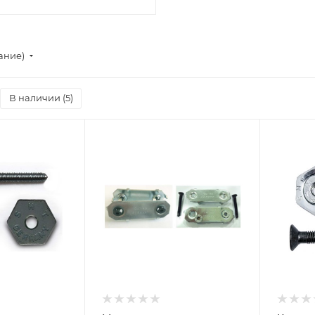
ание)
В наличии (
5
)