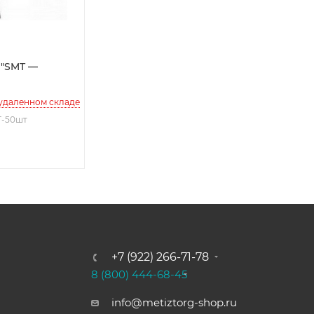
 "SMT —
 удаленном складе
T-50шт
+7 (922) 266-71-78
8 (800) 444-68-45
info@metiztorg-shop.ru