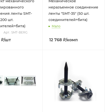
кт механического
Механическое
лированного
неразъемное соединение
ения ленты SMT-
ленты "SMT-35" (50 шт.
200 шт.
соединителей+бита)
ителей+бита)
Мало
Арт.: SMT-BERG
₽
/шт
12 768
₽
/комп