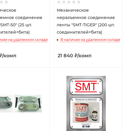
ическое
Механическое
емное соединение
неразъемное соединение
SMT-50" (25 шт.
ленты "SMT-TIGER" (200 шт.
ителей+бита)
соединителей+бита)
ичии на удаленном складе
В наличии на удаленном складе
₽
/комп
21 840
₽
/комп