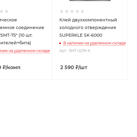
ическое
Клей двухкомпонентный
емное соединение
холодного отверждения
SMT-75" (10 шт.
SUPERKLE SK-6000
ителей+бита)
В наличии на удаленном складе
ичии на удаленном складе
Арт.: SMT 0259-K
0
₽
/комп
2 590
₽
/шт