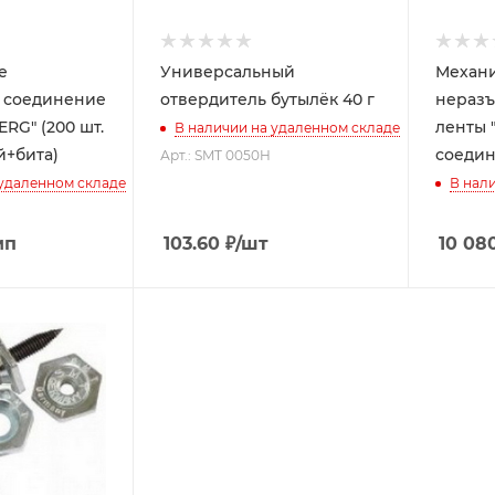
е
Универсальный
Механ
 соединение
отвердитель бутылёк 40 г
неразъ
RG" (200 шт.
ленты "
В наличии на удаленном складе
й+бита)
соедин
Арт.: SMT 0050H
 удаленном складе
В нал
мп
103.60
₽
/шт
10 08