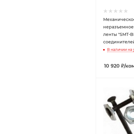
Механическо
неразъемное
ленты "SMT-BE
соединителе
В наличии на
10 920
₽
/ко