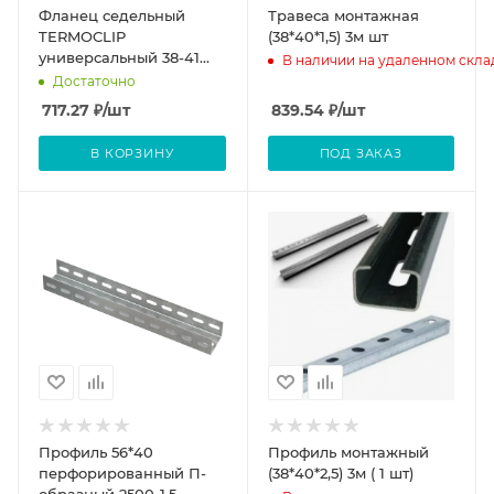
Фланец седельный
Травеса монтажная
TERMOCLIP
(38*40*1,5) 3м шт
универсальный 38-41
В наличии на удаленном скла
6F6, оцинкованная
Достаточно
сталь (уп, 10 шт)
717.27
₽
/шт
839.54
₽
/шт
В КОРЗИНУ
ПОД ЗАКАЗ
Профиль 56*40
Профиль монтажный
перфорированный П-
(38*40*2,5) 3м ( 1 шт)
образный 2500-1,5