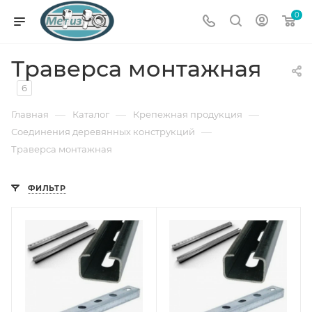
0
Траверса монтажная
6
—
—
—
Главная
Каталог
Крепежная продукция
—
Соединения деревянных конструкций
Траверса монтажная
ФИЛЬТР