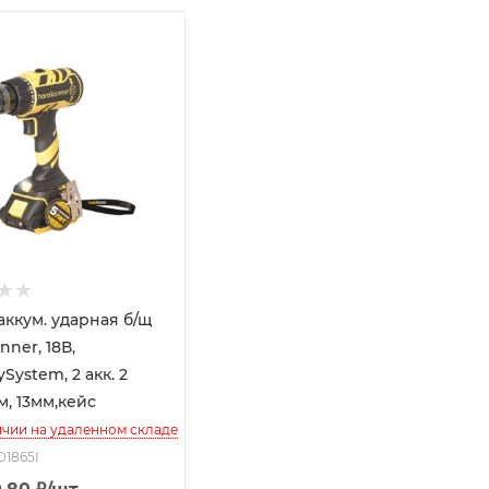
аккум. ударная б/щ
ner, 18В,
ySystem, 2 акк. 2
м, 13мм,кейс
ичии на удаленном складе
D1865I