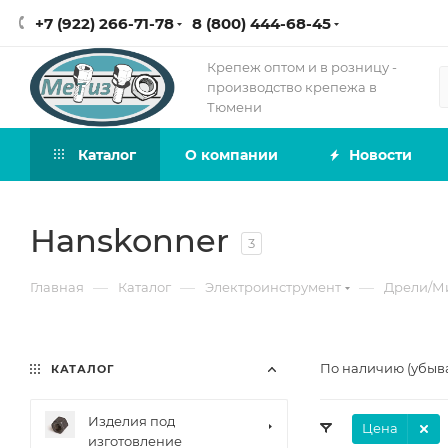
+7 (922) 266-71-78
8 (800) 444-68-45
Крепеж оптом и в розницу -
производство крепежа в
Тюмени
Каталог
О компании
Новости
Hanskonner
3
—
—
—
Главная
Каталог
Электроинструмент
Дрели/М
По наличию (убыв
КАТАЛОГ
Изделия под
Цена
изготовление