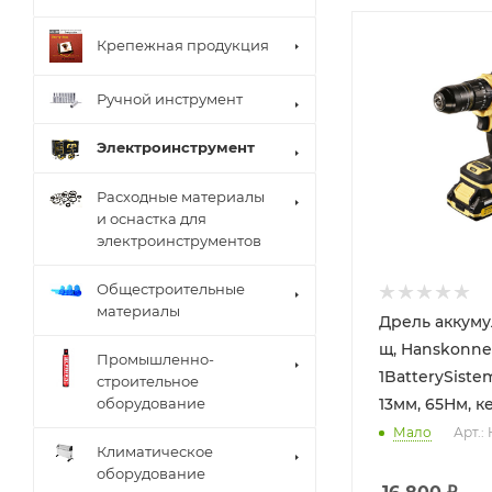
Крепежная продукция
Ручной инструмент
Электроинструмент
Расходные материалы
и оснастка для
электроинструментов
Общестроительные
материалы
Дрель аккуму
щ, Hanskonner
Промышленно-
1BatterySiste
строительное
оборудование
13мм, 65Нм, к
Мало
Арт.:
Климатическое
оборудование