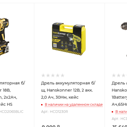
ляторная б/
Дрель аккумуляторная б/
Дрель 
 18В,
щ, Hanskonner 12В, 2 акк.
Hanskon
m, 2х2Ач,
2,0 Ач, 30Нм, кейс
1Batter
ейс HS
Ач,65Н
В наличии на удаленном складе
 HCD2065BLIC
Арт.: HCD1230R
В нал
Арт.: HC