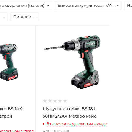
тр сверления (металл)
Емкость аккумулятора, мА*ч
На
Питание
к. BS 14.4
Шуруповерт Акк. BS 18 L
патрон
50Нм,2*2Ач Metabo кейс
В наличии на удаленном складе
 удаленном складе
Арт.: 602321500