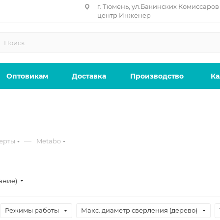
г. Тюмень, ул.Бакинских Комиссаров 
центр Инженер
Оптовикам
Доставка
Производство
Ка
—
ерты
Metabo
ание)
Режимы работы
Макс. диаметр сверления (дерево)