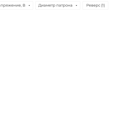
пряжение, В
Диаметр патрона
Реверс (
1
)