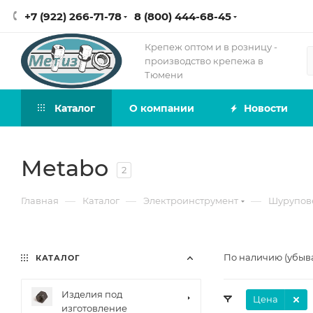
+7 (922) 266-71-78
8 (800) 444-68-45
Крепеж оптом и в розницу -
производство крепежа в
Тюмени
Каталог
О компании
Новости
Metabo
2
—
—
—
Главная
Каталог
Электроинструмент
Шурупов
По наличию (убыв
КАТАЛОГ
Изделия под
Цена
изготовление