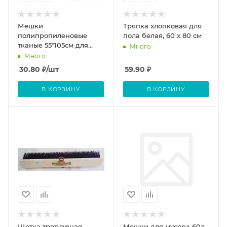
Мешки
Тряпка хлопковая для
полипропиленовые
пола белая, 60 х 80 см
тканые 55*105см для
Много
уборки строительного
Много
мусора, белые
30.80
₽
/шт
59.90
₽
В КОРЗИНУ
В КОРЗИНУ
Щетка тротуарная
Мешки для мусора 60л