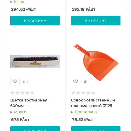
СТАЕР МАСТЕР 100мм
Мало
294.62
₽
/шт
595.18
₽
/шт
В КОРЗИНУ
В КОРЗИНУ
Щетка тротуарная
Совок хозяйственный
600мм
пластмассовый 31*25
Много
Достаточно
675
₽
/шт
79.52
₽
/шт
В КОРЗИНУ
В КОРЗИНУ