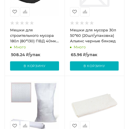
Мешки для
Мешки для мусора 30л
строительного мусора
50*60 (20шт/упаковка)
180л (80*130) ПВД 40мкм
Альянс черные бякоед
(черные) 25 шт.рулон
Много
Много
508.24
₽
/упак
65.96
₽
/упак
В КОРЗИНУ
В КОРЗИНУ