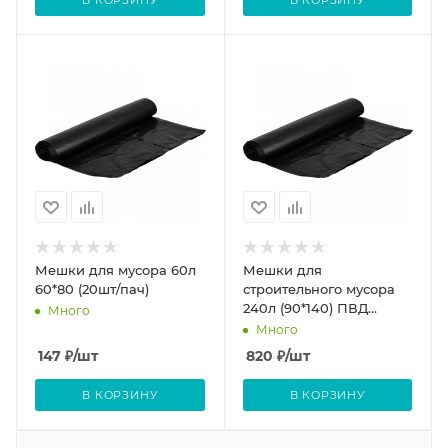
Мешки для мусора 60л
Мешки для
60*80 (20шт/пач)
строительного мусора
240л (90*140) ПВД
Много
60мкм (черные)
Много
25шт.рулон
147
₽
/шт
820
₽
/шт
В КОРЗИНУ
В КОРЗИНУ