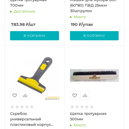
700мм
(60*80) ПВД 25мкм
30шт.рулон
Достаточно
Много
783.98
₽
/шт
190
₽
/упак
В КОРЗИНУ
В КОРЗИНУ
Скребок
Щетка тротуарная
универсальный
500мм
пластиковый корпус
Много