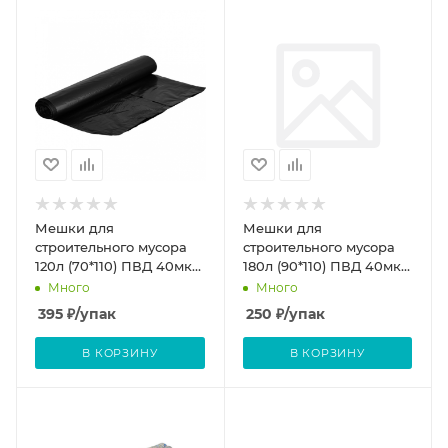
Мешки для
Мешки для
строительного мусора
строительного мусора
120л (70*110) ПВД 40мкм
180л (90*110) ПВД 40мкм
(черные) 25 шт.рулон
(черные) 10 шт.рулон
Много
Много
395
₽
/упак
250
₽
/упак
В КОРЗИНУ
В КОРЗИНУ