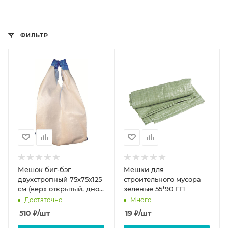
ФИЛЬТР
Мешок биг-бэг
Мешки для
двухстропный 75х75х125
строительного мусора
см (верх открытый, дно
зеленые 55*90 ГП
глухое)
Достаточно
Много
510
₽
/шт
19
₽
/шт