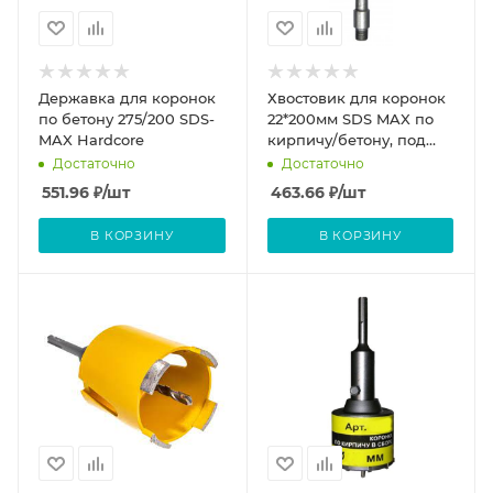
Державка для коронок
Хвостовик для коронок
по бетону 275/200 SDS-
22*200мм SDS MAX по
MAX Hardcore
кирпичу/бетону, под
перфоратор Энкор
Достаточно
Достаточно
551.96
₽
/шт
463.66
₽
/шт
В КОРЗИНУ
В КОРЗИНУ