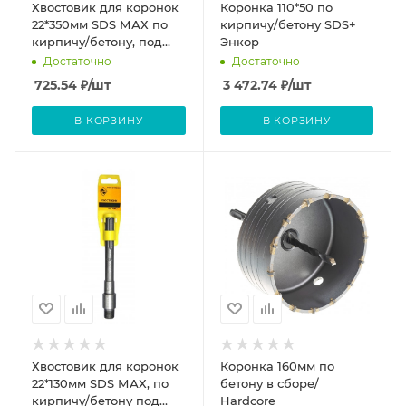
Хвостовик для коронок
Коронка 110*50 по
22*350мм SDS МАХ по
кирпичу/бетону SDS+
кирпичу/бетону, под
Энкор
перфоратор/Энкор
Достаточно
Достаточно
725.54
₽
/шт
3 472.74
₽
/шт
В КОРЗИНУ
В КОРЗИНУ
Хвостовик для коронок
Коронка 160мм по
22*130мм SDS МАХ, по
бетону в сборе/
кирпичу/бетону под
Hardcore