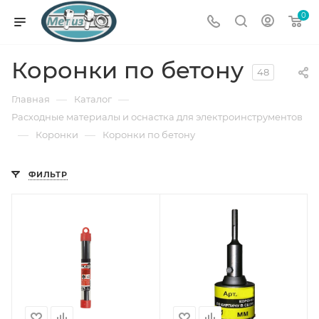
0
Коронки по бетону
48
—
—
Главная
Каталог
Расходные материалы и оснастка для электроинструментов
—
—
Коронки
Коронки по бетону
ФИЛЬТР