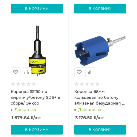
В КОРЗИНУ
В КОРЗИНУ
Коронка 55*50 по
Коронка 68мм
кирпичу/бетону SDS+ в
кольцевая по бетону
сборе/ Энкор
алмазная безударная в
сборе, SDS-PLUS, 5
Достаточно
Достаточно
зубьев, 68 мм
1 679.84
₽
/шт
3 176.50
₽
/шт
В КОРЗИНУ
В КОРЗИНУ