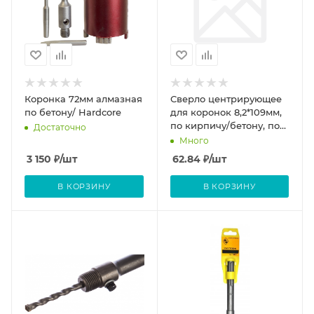
Коронка 72мм алмазная
Сверло центрирующее
по бетону/ Hardcore
для коронок 8,2*109мм,
по кирпичу/бетону, под
Достаточно
дрель/Энкор
Много
3 150
₽
/шт
62.84
₽
/шт
В КОРЗИНУ
В КОРЗИНУ