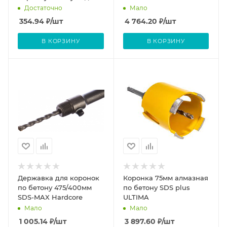
перфоратор Энкор
Достаточно
Мало
354.94
₽
/шт
4 764.20
₽
/шт
В КОРЗИНУ
В КОРЗИНУ
Державка для коронок
Коронка 75мм алмазная
по бетону 475/400мм
по бетону SDS plus
SDS-MAX Hardcore
ULTIMA
Мало
Мало
1 005.14
₽
/шт
3 897.60
₽
/шт