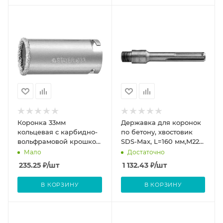
Коронка 33мм
Державка для коронок
кольцевая с карбидно-
по бетону, хвостовик
вольфрамовой крошкой
SDS-Max, L=160 мм,M22
/STAYER PROFESSIONAL
ЗУБР "Профессионал"
Мало
Достаточно
235.25
₽
/шт
1 132.43
₽
/шт
В КОРЗИНУ
В КОРЗИНУ