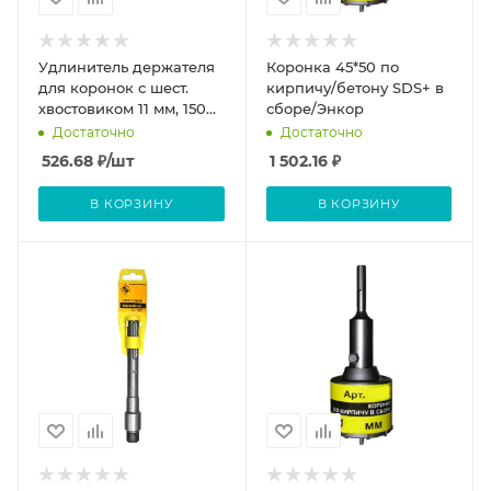
Удлинитель держателя
Коронка 45*50 по
для коронок с шест.
кирпичу/бетону SDS+ в
хвостовиком 11 мм, 150
сборе/Энкор
мм Pilorama
Достаточно
Достаточно
526.68
₽
/шт
1 502.16
₽
В КОРЗИНУ
В КОРЗИНУ