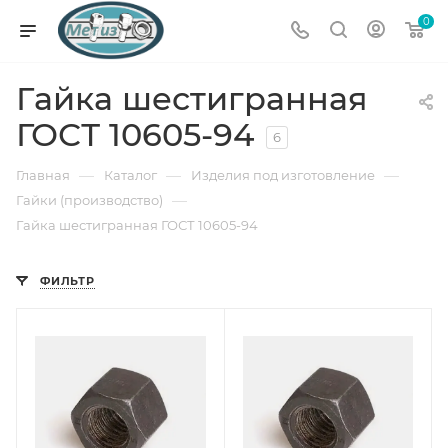
0
Гайка шестигранная
ГОСТ 10605-94
6
—
—
—
Главная
Каталог
Изделия под изготовление
—
Гайки (производство)
Гайка шестигранная ГОСТ 10605-94
ФИЛЬТР