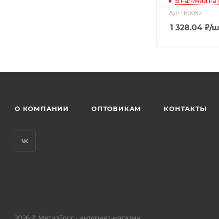
В наличии на
Арт.: 60052
1 328.04
₽
/ш
О КОМПАНИИ
ОПТОВИКАМ
КОНТАКТЫ
2026 © МетизТорг - интернет-магазин