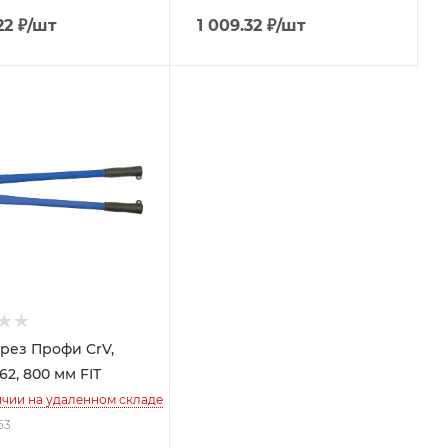
22
₽
/шт
1 009.32
₽
/шт
рез Профи CrV,
2, 800 мм FIT
ичии на удаленном складе
53