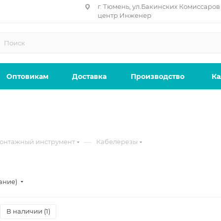
г. Тюмень, ул.Бакинских Комиссаров 
центр Инженер
Оптовикам
Доставка
Производство
Ка
—
онтажный инструмент
Кабелерезы
ание)
В наличии (
1
)