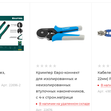
ез,
Кримпер Евро-коннект
Кабеле
для изолированных и
22мм) F
неизолированных
Арт.: 22696-2
В нал
втулочных наконечников,
Арт.: 418
с 4-х строн.матрице
В наличии на удаленном складе
Арт.: 22676