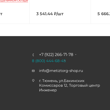
 удаленном складе
т
3 541.44
₽
/шт
5 666
+7 (922) 266-71-78
8 (800) 444-68-45
info@metiztorg-shop.ru
г. Тюмень, ул.Бакинских
Комиссаров 12, Торговый центр
Инженер