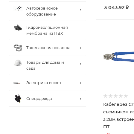
3 043.92
₽
Автосервисное
оборудование
Гидроизоляционная
мембрана из ПВХ
Такелажная оснастка
Товары для дома и
сада
Электрика и свет
Спецодежда
Кабелерез Cr
съемником из
3,2мм,встрое
FIT