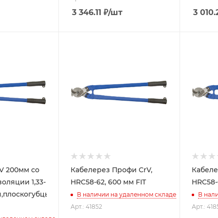
3 346.11
₽
/шт
3 010.
V 200мм со
Кабелерез Профи CrV,
Кабеле
оляции 1,33-
HRC58-62, 600 мм FIT
HRC58-6
н,плоскогубцы
В наличии на удаленном складе
В нал
Арт.: 41852
Арт.: 418