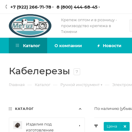
+7 (922) 266-71-78
8 (800) 444-68-45
Крепеж оптом и в розницу -
производство крепежа в
Тюмени
Каталог
О компании
Новости
Кабелерезы
7
—
—
—
Главная
Каталог
Ручной инструмент
Электром
По наличию (убыв
КАТАЛОГ
Изделия под
Цена
изготовление