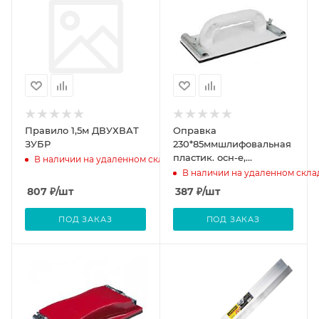
Правило 1,5м ДВУХВАТ
Оправка
ЗУБР
230*85ммшлифовальная
пластик. осн-е,
В наличии на удаленном складе
накладка из мягкой
В наличии на удаленном скла
синтет.резины,
807
₽
/шт
387
₽
/шт
мет.зажимы
ПОД ЗАКАЗ
ПОД ЗАКАЗ