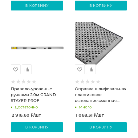
В КОРЗИНУ
В КОРЗИНУ
Правило-уровень с
Оправка шлифовальная
ручками 2.0м GRAND
пластиковое
STAYER PROF
основание,сменная
металлическая рабочая
Достаточно
Много
часть 350*150мм(Дерун)
2 916.60
₽
/шт
1 068.31
₽
/шт
В КОРЗИНУ
В КОРЗИНУ