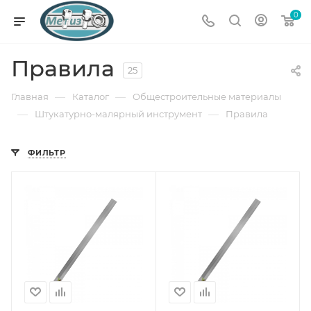
0
Правила
25
—
—
Главная
Каталог
Общестроительные материалы
—
—
Штукатурно-малярный инструмент
Правила
ФИЛЬТР