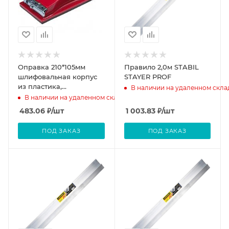
Оправка 210*105мм
Правило 2,0м STABIL
шлифовальная корпус
STAYER PROF
из пластика,
В наличии на удаленном скла
металлические зажимы
В наличии на удаленном складе
483.06
₽
/шт
1 003.83
₽
/шт
ПОД ЗАКАЗ
ПОД ЗАКАЗ