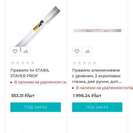
Правило 1м STABIL
Правило алюминиевое
STAYER PROF
с уровнем, 2 акриловых
глазка, две ручки, доп.
В наличии на удаленном складе
ребро жесткости,
В наличии на удаленном скла
2000мм
553.31
₽
/шт
1 996.24
₽
/шт
ПОД ЗАКАЗ
ПОД ЗАКАЗ