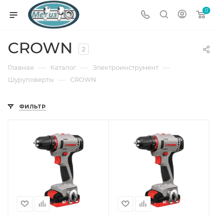
0
CROWN
2
—
—
—
Главная
Каталог
Электроинструмент
—
Шуруповерты
CROWN
ФИЛЬТР