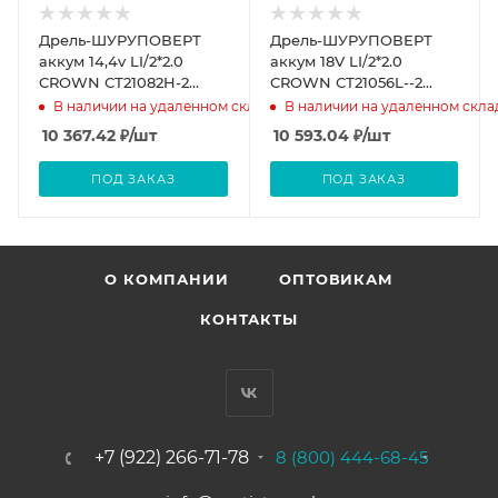
Дрель-ШУРУПОВЕРТ
Дрель-ШУРУПОВЕРТ
аккум 14,4v LI/2*2.0
аккум 18V LI/2*2.0
CROWN СТ21082H-2
CROWN СТ21056L--2
ВМС кейс
ВМС кейс
В наличии на удаленном складе
В наличии на удаленном скла
10 367.42
₽
/шт
10 593.04
₽
/шт
ПОД ЗАКАЗ
ПОД ЗАКАЗ
О КОМПАНИИ
ОПТОВИКАМ
КОНТАКТЫ
+7 (922) 266-71-78
8 (800) 444-68-45