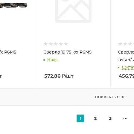
/х Р6М5
Сверло 19,75 к/х Р6М5
Сверло 
титан/ 
Мало
Доста
т
572.86
₽
/шт
456.7
ПОКАЗАТЬ ЕЩЕ
1
2
3