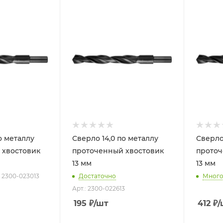
о металлу
Сверло 14,0 по металлу
Сверло
 хвостовик
проточенный хвостовик
проточ
13 мм
13 мм
: 2300-023013
Достаточно
Мног
Арт.: 2300-022613
195
₽
/шт
412
₽
/