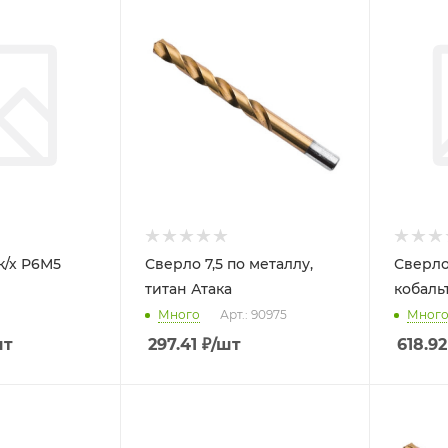
к/х Р6М5
Сверло 7,5 по металлу,
Сверло 
титан Атака
кобаль
Много
Арт.: 90975
Мног
шт
297.41
₽
/шт
618.92