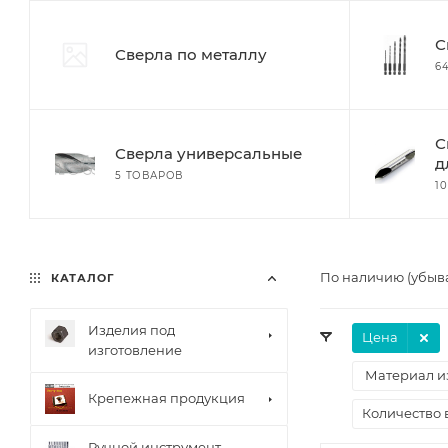
С
Сверла по металлу
6
С
Сверла универсальные
д
5 ТОВАРОВ
1
По наличию (убыв
КАТАЛОГ
Изделия под
Цена
изготовление
Материал из
Крепежная продукция
Количество 
Ручной инструмент