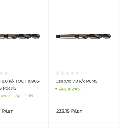
х ГОСТ 10903-
Сверло 7,0 к/х Р6М5
5 РосИЗ
Достаточно
точно
Арт.: 4464
7
₽
/шт
233.15
₽
/шт