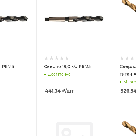
х Р6М5
Сверло 19,0 к/х Р6М5
Сверло
титан 
Достаточно
Мног
441.34
₽
/шт
526.3