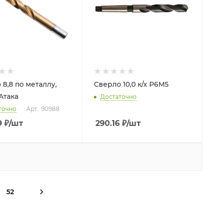
8,8 по металлу,
Сверло 10,0 к/х Р6М5
Атака
Достаточно
точно
Арт.: 90988
9
₽
/шт
290.16
₽
/шт
52