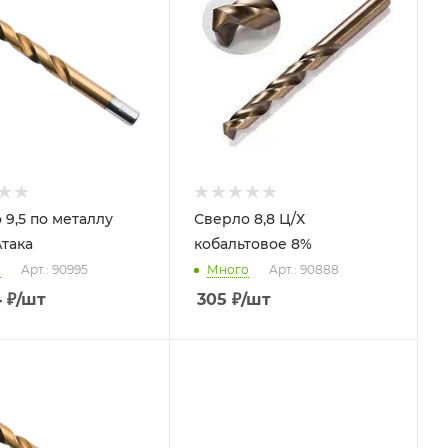
 9,5 по металлу
Сверло 8,8 Ц/Х
Атака
кобальтовое 8%
о
Арт.: 90995
Много
Арт.: 90888
4
₽
/шт
305
₽
/шт