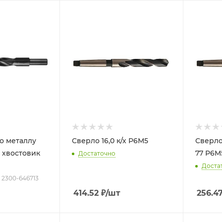
по металлу
Сверло 16,0 к/х Р6М5
Сверло 8,8 к/
 хвостовик
77 Р6М
Достаточно
Доста
: 2300-646713
414.52
₽
/шт
256.4