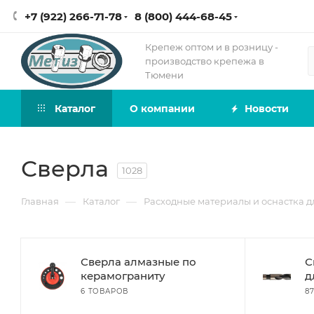
+7 (922) 266-71-78
8 (800) 444-68-45
Крепеж оптом и в розницу -
производство крепежа в
Тюмени
Каталог
О компании
Новости
Сверла
1028
—
—
Главная
Каталог
Расходные материалы и оснастка д
Сверла алмазные по
С
керамограниту
д
6 ТОВАРОВ
8