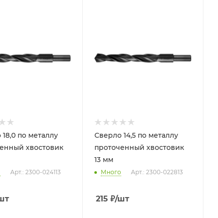
 18,0 по металлу
Сверло 14,5 по металлу
енный хвостовик
проточенный хвостовик
13 мм
о
Арт.: 2300-024113
Много
Арт.: 2300-022813
шт
215
₽
/шт