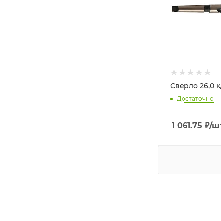
Сверло 26,0 к
Достаточно
1 061.75
₽
/ш