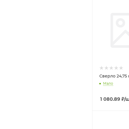
Сверло 24,75 
Мало
1 080.89
₽
/