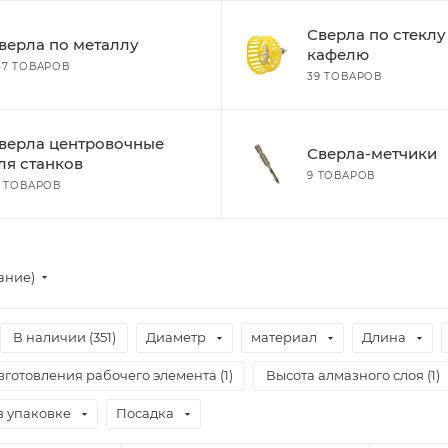
Сверла по стеклу
верла по металлу
кафелю
47 ТОВАРОВ
39 ТОВАРОВ
верла центровочные
Сверла-метчики
ля станков
9 ТОВАРОВ
0 ТОВАРОВ
ание)
В наличии (
351
)
Диаметр
материал
Длина
готовления рабочего элемента (
1
)
Высота алмазного слоя (
1
)
в упаковке
Посадка