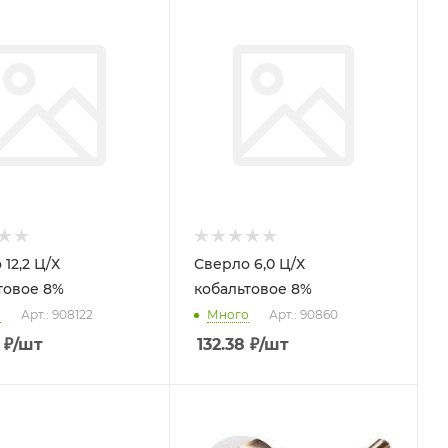
12,2 Ц/Х
Сверло 6,0 Ц/Х
товое 8%
кобальтовое 8%
о
Арт.: 908122
Много
Арт.: 90860
₽
/шт
132.38
₽
/шт