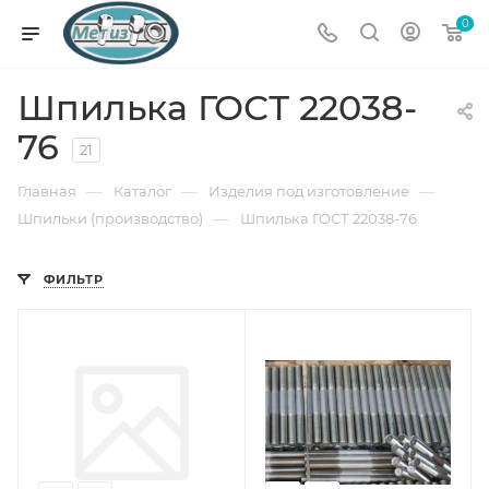
0
Шпилька ГОСТ 22038-
76
21
—
—
—
Главная
Каталог
Изделия под изготовление
—
Шпильки (производство)
Шпилька ГОСТ 22038-76
ФИЛЬТР