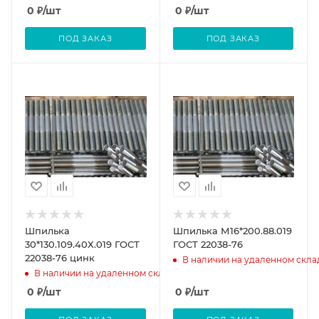
0
₽
/шт
0
₽
/шт
ПОД ЗАКАЗ
ПОД ЗАКАЗ
Шпилька
Шпилька М16*200.88.019
30*130.109.40Х.019 ГОСТ
ГОСТ 22038-76
22038-76 цинк
В наличии на удаленном скла
В наличии на удаленном складе
0
₽
/шт
0
₽
/шт