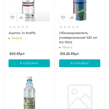
Ацетон 1л Kraffa
Обезжириватель
универсальный 520 мл
Много
KU-9102
Много
305
₽
/шт
313.25
₽
/шт
В КОРЗИНУ
В КОРЗИНУ