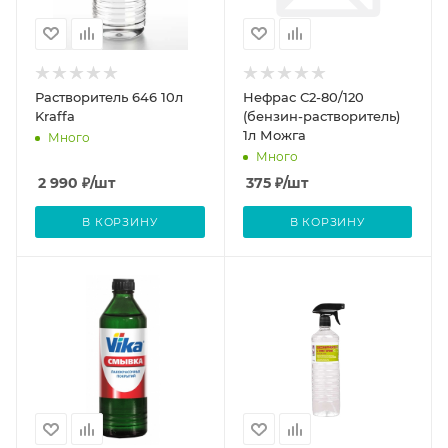
Растворитель 646 10л
Нефрас С2-80/120
Kraffa
(бензин-растворитель)
1л Можга
Много
Много
2 990
₽
/шт
375
₽
/шт
В КОРЗИНУ
В КОРЗИНУ