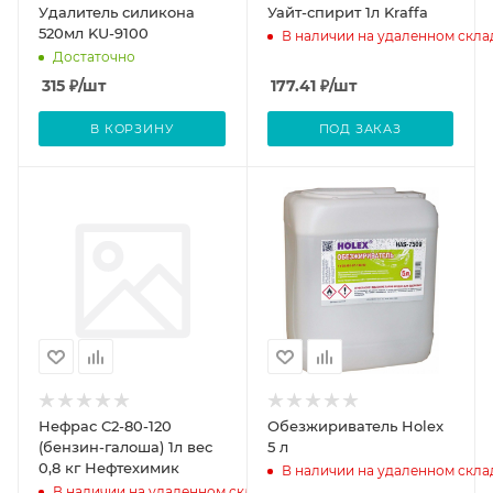
Удалитель силикона
Уайт-спирит 1л Kraffa
520мл KU-9100
В наличии на удаленном скла
Достаточно
315
₽
/шт
177.41
₽
/шт
В КОРЗИНУ
ПОД ЗАКАЗ
Нефрас С2-80-120
Обезжириватель Holex
(бензин-галоша) 1л вес
5 л
0,8 кг Нефтехимик
В наличии на удаленном скла
В наличии на удаленном складе