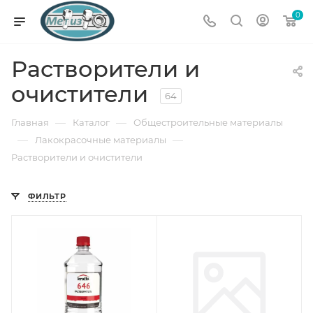
0
Растворители и
очистители
64
—
—
Главная
Каталог
Общестроительные материалы
—
—
Лакокрасочные материалы
Растворители и очистители
ФИЛЬТР