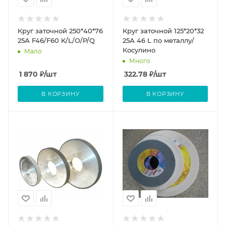
Круг заточной 250*40*76
Круг заточной 125*20*32
25А F46/F60 K/L/O/P/Q
25А 46 L по металлу/
Косулино
Мало
Много
1 870
₽
/шт
322.78
₽
/шт
В КОРЗИНУ
В КОРЗИНУ