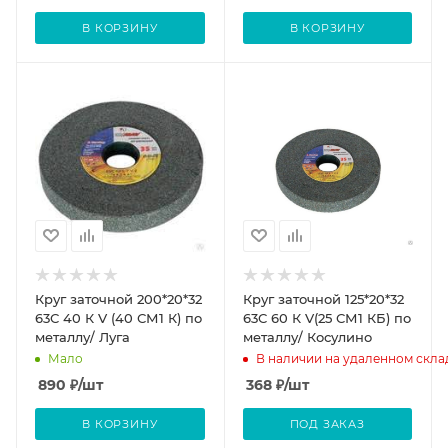
В КОРЗИНУ
В КОРЗИНУ
Круг заточной 200*20*32
Круг заточной 125*20*32
63С 40 К V (40 СМ1 К) по
63С 60 К V(25 СМ1 КБ) по
металлу/ Луга
металлу/ Косулино
Мало
В наличии на удаленном скла
890
₽
/шт
368
₽
/шт
В КОРЗИНУ
ПОД ЗАКАЗ