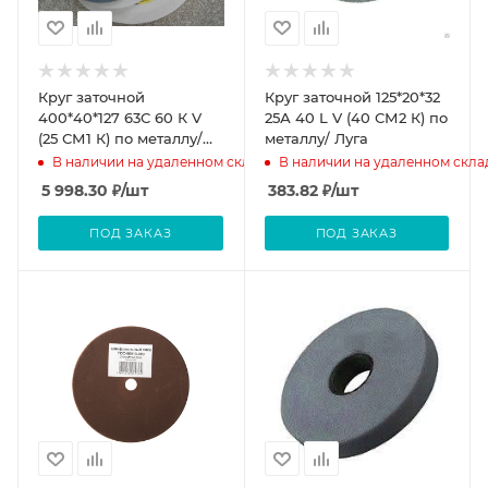
Круг заточной
Круг заточной 125*20*32
400*40*127 63С 60 К V
25А 40 L V (40 СМ2 К) по
(25 СМ1 К) по металлу/
металлу/ Луга
Луга
В наличии на удаленном складе
В наличии на удаленном скла
5 998.30
₽
/шт
383.82
₽
/шт
ПОД ЗАКАЗ
ПОД ЗАКАЗ