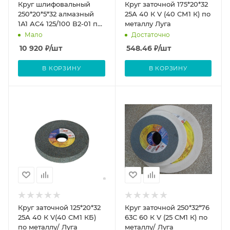
Круг шлифовальный
Круг заточной 175*20*32
250*20*5*32 алмазный
25А 40 К V (40 СМ1 К) по
1А1 АС4 125/100 В2-01 по
металлу Луга
металлу/керамике
Мало
Достаточно
прямой/ Белгород
10 920
₽
/шт
548.46
₽
/шт
В КОРЗИНУ
В КОРЗИНУ
Круг заточной 125*20*32
Круг заточной 250*32*76
25А 40 К V(40 СМ1 КБ)
63С 60 К V (25 CM1 К) по
по металлу/ Луга
металлу/ Луга