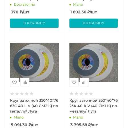
Достаточно
Мало
370
₽
/шт
1 692.36
₽
/шт
В КОРЗИНУ
В КОРЗИНУ
Круг заточной 350*40*76
Круг заточной 350*40*76
63С 40 L V (40 СМ2 К) по
25А 40 К V (40 CM1 К) по
металлу/ Луга
металлу/ Луга
Мало
Мало
5 091.30
₽
/шт
3 795.58
₽
/шт