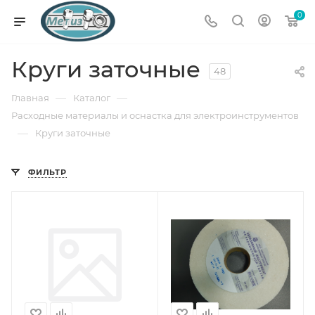
0
Круги заточные
48
—
—
Главная
Каталог
Расходные материалы и оснастка для электроинструментов
—
Круги заточные
ФИЛЬТР