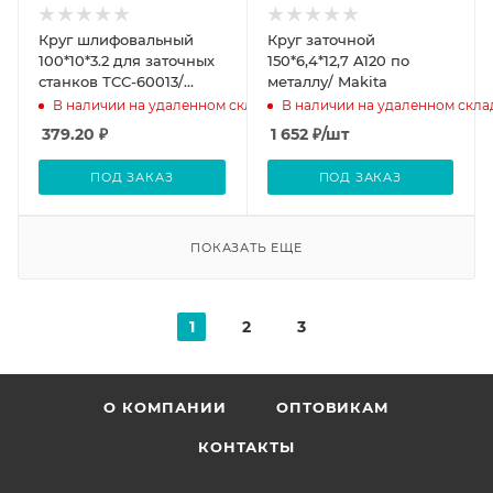
Круг шлифовальный
Круг заточной
100*10*3.2 для заточных
150*6,4*12,7 A120 по
станков ТСС-60013/
металлу/ Makita
ТС-160Ц/ СОЮЗ
В наличии на удаленном складе
В наличии на удаленном скла
379.20
₽
1 652
₽
/шт
ПОД ЗАКАЗ
ПОД ЗАКАЗ
ПОКАЗАТЬ ЕЩЕ
1
2
3
О КОМПАНИИ
ОПТОВИКАМ
КОНТАКТЫ