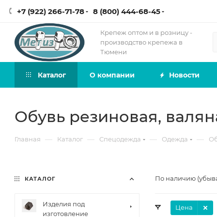
+7 (922) 266-71-78
8 (800) 444-68-45
Крепеж оптом и в розницу -
производство крепежа в
Тюмени
Каталог
О компании
Новости
Обувь резиновая, валян
—
—
—
—
Главная
Каталог
Спецодежда
Одежда
Об
По наличию (убыв
КАТАЛОГ
Изделия под
Цена
изготовление