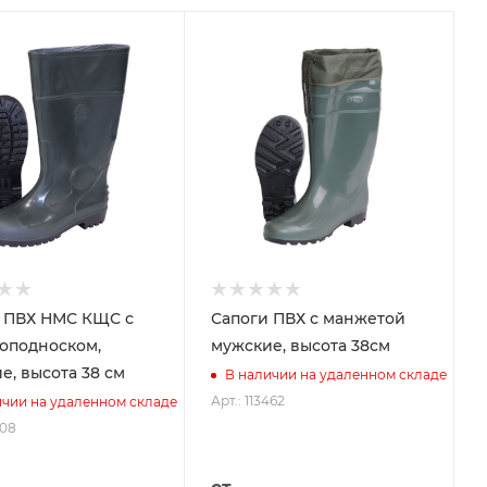
 ПВХ НМС КЩС с
Сапоги ПВХ с манжетой
оподноском,
мужские, высота 38см
е, высота 38 см
В наличии на удаленном складе
Арт.: 113462
ичии на удаленном складе
508