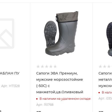
КАБЛАН ПУ
Сапоги ЭВА Премиум,
Сапоги
мужские морозостойкие
металл
(-50С) с
мужски
Арт.: НТ1328
манжетой,цв.Оливковый
В нал
Арт.: 03
В наличии на удаленном складе
Арт.: 110768