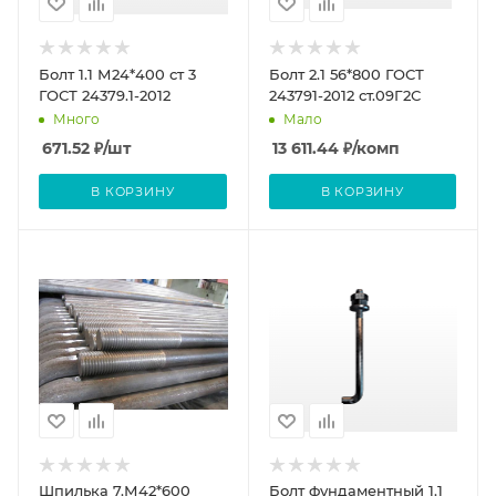
Болт 1.1 М24*400 ст 3
Болт 2.1 56*800 ГОСТ
ГОСТ 24379.1-2012
243791-2012 ст.09Г2С
Много
Мало
671.52
₽
/шт
13 611.44
₽
/комп
В КОРЗИНУ
В КОРЗИНУ
Шпилька 7.М42*600
Болт фундаментный 1.1