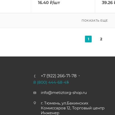
16.40
₽
/шт
39.26
ПОКАЗАТЬ ЕЩЕ
1
2
+7 (922) 266-71-78
8 (800) 444-68-45
info@metiztorg-shop.ru
г. Тюмень, ул.Бакинских
Комиссаров 12, Торговый центр
Инженер