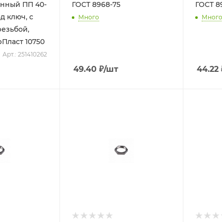
нный ПП 40-
ГОСТ 8968-75
ГОСТ 8
под ключ, с
Много
Мног
езьбой,
рПласт 10750
Арт.: 251410262
49.40
₽
/шт
44.22