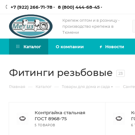
+7 (922) 266-71-78
8 (800) 444-68-45
Крепеж оптом и в розницу -
производство крепежа в
Тюмени
Каталог
О компании
Новости
Фитинги резьбовые
23
—
—
—
Главная
Каталог
Товары для дома и сада
Сант
Контргайка стальная
К
ГОСТ 8968-75
Г
5 ТОВАРОВ
6