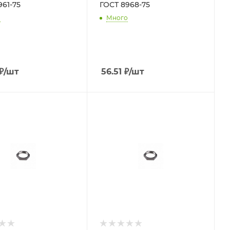
961-75
ГОСТ 8968-75
о
Много
₽
/шт
56.51
₽
/шт