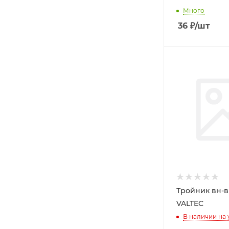
Много
36
₽
/шт
Тройник вн-вн-вн 1/2
VALTEC
В наличии на