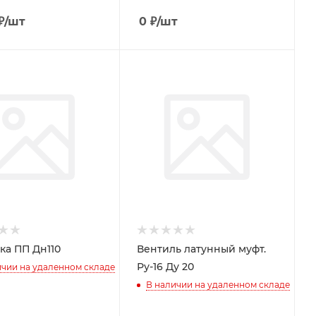
₽
/шт
0
₽
/шт
ка ПП Дн110
Вентиль латунный муфт.
Ру-16 Ду 20
ичии на удаленном складе
В наличии на удаленном складе