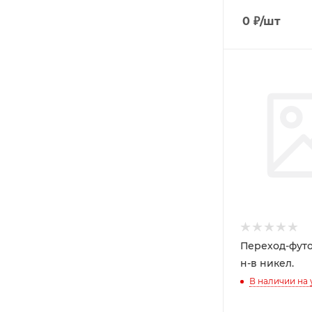
0
₽
/шт
Переход-футор
н-в никел.
В наличии на