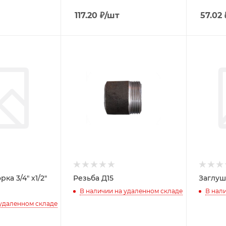
117.20
₽
/шт
57.02
ка 3/4" х1/2"
Резьба Д15
Заглуш
В наличии на удаленном складе
В нал
 удаленном складе