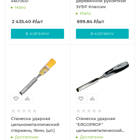
4601500
деревянной рукояткой
ЗУБР Классик
Мало
Мало
2 435.40
₽
/шт
699.84
₽
/шт
В КОРЗИНУ
В КОРЗИНУ
Стамеска ударная
Стамеска ударная
цельнометаллический
"ERGOPROF"
стержень, 16мм, (шт.)
цельнометалический
стержень 12мм
Достаточно
Достаточно