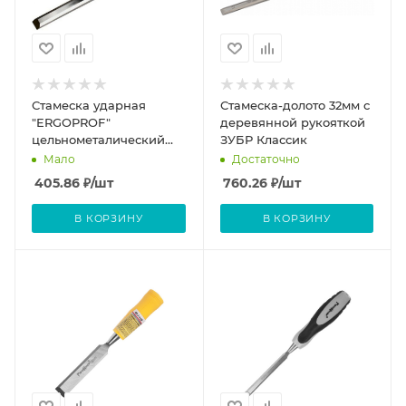
Стамеска ударная
Стамеска-долото 32мм с
"ERGOPROF"
деревянной рукояткой
цельнометалический
ЗУБР Классик
стержень 16мм
Мало
Достаточно
405.86
₽
/шт
760.26
₽
/шт
В КОРЗИНУ
В КОРЗИНУ