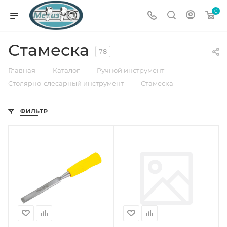
0
Стамеска
78
—
—
—
Главная
Каталог
Ручной инструмент
—
Столярно-слесарный инструмент
Стамеска
ФИЛЬТР