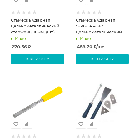
Стамеска ударная
Стамеска ударная
цельнометаллический
"ERGOPROF"
стержень, 18мм, (шт.)
цельнометалический
стержень 10мм
Мало
Мало
270.56
₽
458.70
₽
/шт
В КОРЗИНУ
В КОРЗИНУ