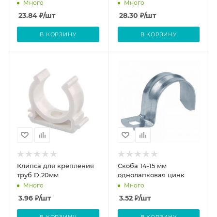
нейлон
Много
Много
23.84
₽
/шт
28.30
₽
/шт
В КОРЗИНУ
В КОРЗИНУ
Клипса для крепления
Скоба 14-15 мм
труб D 20мм
однолапковая цинк
Много
Много
3.96
₽
/шт
3.52
₽
/шт
В КОРЗИНУ
В КОРЗИНУ