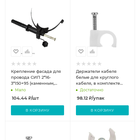
Крепление фасада для
Держатели кабеля
провода СИП 2*16-
белые для круглого
3*150+95 (каменным,
кабеля, в комплекте
кирпичным и
гвозди 1,7х15мм, 6мм
Мало
Достаточно
бетонным)
100шт
104.44
₽
/шт
98.12
₽
/упак
В КОРЗИНУ
В КОРЗИНУ