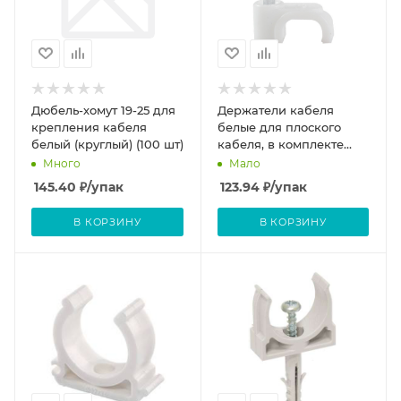
Дюбель-хомут 19-25 для
Держатели кабеля
крепления кабеля
белые для плоского
белый (круглый) (100 шт)
кабеля, в комплекте
гвозди 1,7х15мм, 6мм
Много
Мало
100шт
145.40
₽
/упак
123.94
₽
/упак
В КОРЗИНУ
В КОРЗИНУ