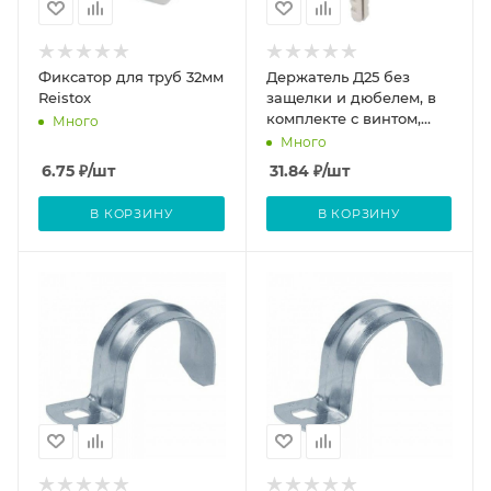
Фиксатор для труб 32мм
Держатель Д25 без
Reistox
защелки и дюбелем, в
комплекте с винтом,
Много
нейлон
Много
6.75
₽
/шт
31.84
₽
/шт
В КОРЗИНУ
В КОРЗИНУ