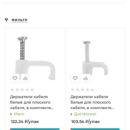
ФИЛЬТР
Держатели кабеля
Держатели кабеля
белые для плоского
белые для плоского
кабеля, в комплекте
кабеля, в комплекте
гвозди 1,8х18мм, 8мм
гвозди 1,7х17мм, 7мм
Мало
Достаточно
100шт
100шт
122.24
₽
/упак
103.54
₽
/упак