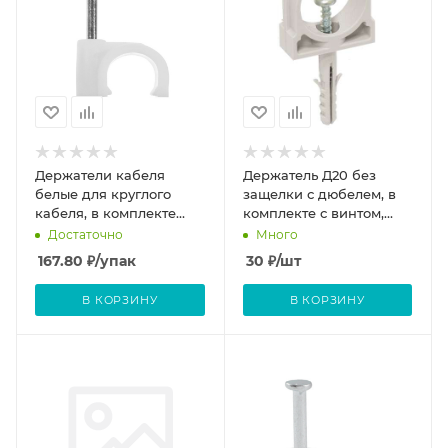
Держатели кабеля
Держатель Д20 без
белые для круглого
защелки с дюбелем, в
кабеля, в комплекте
комплекте с винтом,
гвозди 1,9х22мм, 10мм
нейлон
Достаточно
Много
100шт
167.80
₽
/упак
30
₽
/шт
В КОРЗИНУ
В КОРЗИНУ