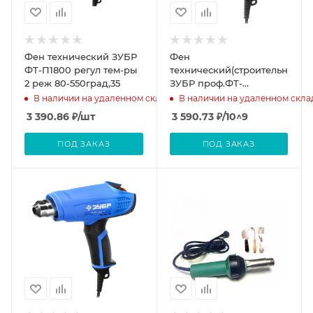
Фен технический ЗУБР
Фен
ФТ-П1800 регул тем-ры
технический(строительный)
2 реж 80-550град,35
ЗУБР проф.ФТ-
П1600,кер.изол,2
В наличии на удаленном складе
В наличии на удаленном скла
режима 350гр 350л/мин
3 390.86
₽
/шт
3 590.73
₽
/10^9
550гр/550м/ми
ПОД ЗАКАЗ
ПОД ЗАКАЗ