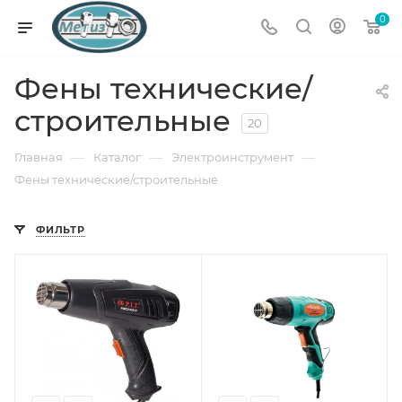
0
Фены технические/
строительные
20
—
—
—
Главная
Каталог
Электроинструмент
Фены технические/строительные
ФИЛЬТР