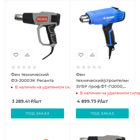
Фен технический
Фен
ФЭ-2000ЭК Ресанта
технический(строительный)
ЗУБР проф.ФТ-П2000,
В наличии на удаленном складе
М2Д кер. из ЖК-дисп
В наличии на удаленном скла
память тем-ры 2 реж 80-
3 289.41
₽
/шт
4 899.75
₽
/шт
600гр
ПОД ЗАКАЗ
ПОД ЗАКАЗ