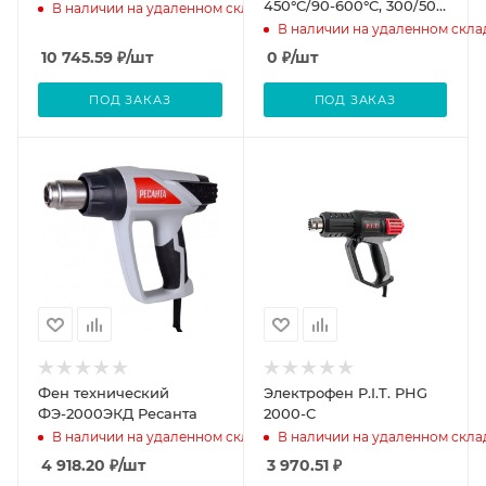
450°C/90-600°C, 300/500
В наличии на удаленном складе
л/мин) / STANLEY
В наличии на удаленном скла
10 745.59
₽
/шт
0
₽
/шт
ПОД ЗАКАЗ
ПОД ЗАКАЗ
Фен технический
Электрофен P.I.T. PHG
ФЭ-2000ЭКД Ресанта
2000-C
В наличии на удаленном складе
В наличии на удаленном скла
4 918.20
₽
/шт
3 970.51
₽