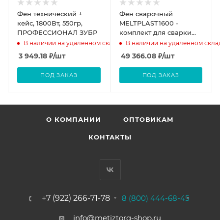
Фен технический +
Фен сварочный
кейс, 1800Вт, 550гр,
MELTPLAST1600 -
ПРОФЕССИОНАЛ ЗУБР
комплект для сварки
линолеума
В наличии на удаленном складе
В наличии на удаленном скла
3 949.18
₽
/шт
49 366.08
₽
/шт
ПОД ЗАКАЗ
ПОД ЗАКАЗ
О КОМПАНИИ
ОПТОВИКАМ
КОНТАКТЫ
+7 (922) 266-71-78
8 (800) 444-68-45
info@metiztorg-shop.ru