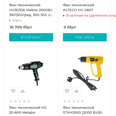
Фен технический
Фен технический
HG5030K Makita (1600Вт,
ALTECO HG 0607
350\500град, 300-500 л/
В наличии на удаленном скла
мин, 4 насадки, кейс)
Мало
10 700
₽
/шт
0
₽
/шт
В КОРЗИНУ
ПОД ЗАКАЗ
Фен технический HG
Фен технический
20-600 Metabo
STXH2000 (2000 Вт,50-