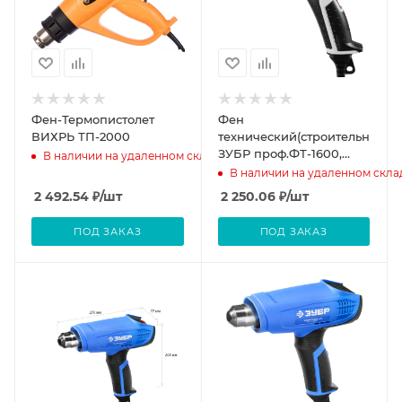
Фен-Термопистолет
Фен
ВИХРЬ ТП-2000
технический(строительный)
ЗУБР проф.ФТ-1600,
В наличии на удаленном складе
3насадки,2реж,
В наличии на удаленном скла
350гр/350л/
2 492.54
₽
/шт
2 250.06
₽
/шт
мин,550гр/550л/мин
ПОД ЗАКАЗ
ПОД ЗАКАЗ