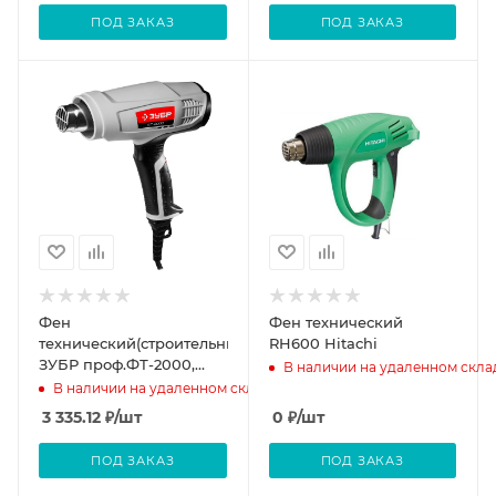
ПОД ЗАКАЗ
ПОД ЗАКАЗ
Фен
Фен технический
технический(строительный)
RH600 Hitachi
ЗУБР проф.ФТ-2000,
В наличии на удаленном скла
3насадки,2режима,350гр/350л/
В наличии на удаленном складе
мин,650гр/550л/
3 335.12
₽
/шт
0
₽
/шт
мин,коро
ПОД ЗАКАЗ
ПОД ЗАКАЗ