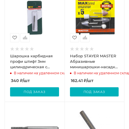
Шарошка карбидная
Набор STAYER MASTER
профи штифт 3мм
Абразивные
цилиндрическая с
минишарошки-насадки
закруглением
для гравера и дрели,
В наличии на удаленном складе
В наличии на удаленном скла
хвостовик d3,2мм 5
340
₽
/шт
162.41
₽
/шт
предметов
ПОД ЗАКАЗ
ПОД ЗАКАЗ