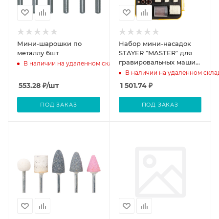
Мини-шарошки по
Набор мини-насадок
металлу 6шт
STAYER ″MASTER″ для
гравировальных машин,
В наличии на удаленном складе
71 предмет,
В наличии на удаленном скла
пластиковый кейс
553.28
₽
/шт
1 501.74
₽
ПОД ЗАКАЗ
ПОД ЗАКАЗ