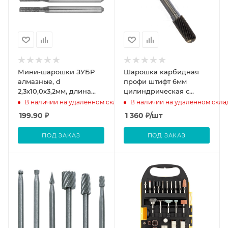
Мини-шарошки ЗУБР
Шарошка карбидная
алмазные, d
профи штифт 6мм
2,3x10,0x3,2мм, длина
цилиндрическая с
38мм, 2шт
закруглением
В наличии на удаленном складе
В наличии на удаленном скла
199.90
₽
1 360
₽
/шт
ПОД ЗАКАЗ
ПОД ЗАКАЗ