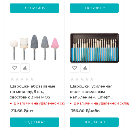
В КОРЗИНУ
В КОРЗИНУ
Шарошки абразивные
Шарошки, усиленная
по металлу, 5 шт.,
сталь с алмазным
хвостовик 3 мм MOS
напылением, штифт
диам. MOS 3 мм, 20 шт.
В наличии на удаленном складе
В наличии на удаленном скла
MOS
211.68
₽
/шт
356.80
₽
/набо
ПОД ЗАКАЗ
ПОД ЗАКАЗ