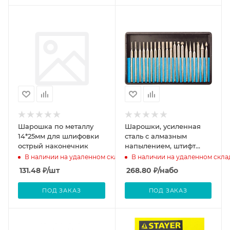
Шарошка по металлу
Шарошки, усиленная
14*25мм для шлифовки
сталь с алмазным
острый наконечник
напылением, штифт
диам. MOS 3 мм, 10 шт.
В наличии на удаленном складе
В наличии на удаленном скла
MOS
131.48
₽
/шт
268.80
₽
/набо
ПОД ЗАКАЗ
ПОД ЗАКАЗ