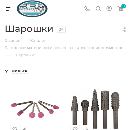
0
Шарошки
24
—
—
Главная
Каталог
Расходные материалы и оснастка для электроинструментов
—
Шарошки
ФИЛЬТР