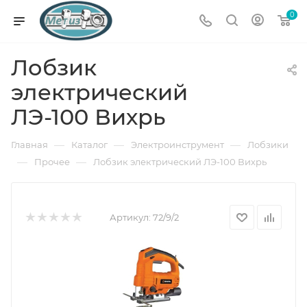
0
Лобзик
электрический
ЛЭ-100 Вихрь
—
—
—
Главная
Каталог
Электроинструмент
Лобзики
—
—
Прочее
Лобзик электрический ЛЭ-100 Вихрь
Артикул:
72/9/2