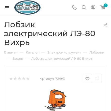
0
Лобзик
электрический ЛЭ-80
Вихрь
—
—
—
Главная
Каталог
Электроинструмент
Лобзики
—
—
Вихрь
Лобзик электрический ЛЭ-80 Вихрь
Артикул:
72/9/3