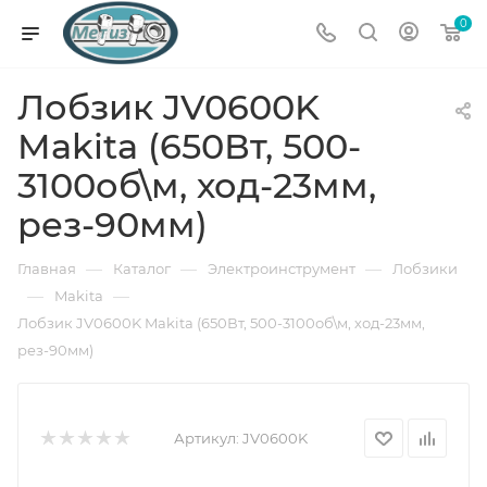
0
Лобзик JV0600K
Makita (650Вт, 500-
3100об\м, ход-23мм,
рез-90мм)
—
—
—
Главная
Каталог
Электроинструмент
Лобзики
—
—
Makita
Лобзик JV0600K Makita (650Вт, 500-3100об\м, ход-23мм,
рез-90мм)
Артикул:
JV0600K