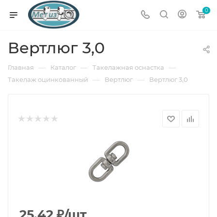
0
Вертлюг 3,0
—
—
—
Главная
Каталог
Такелажная оснастка
—
—
Такелаж оцинкованный
Вертлюг
Вертлюг 3,0
25.42
₽
/шт