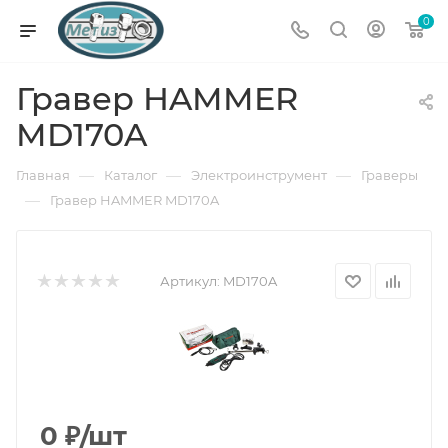
0
Гравер HAMMER
MD170A
—
—
—
Главная
Каталог
Электроинструмент
Граверы
—
Гравер HAMMER MD170A
Артикул:
MD170A
0
₽
/шт