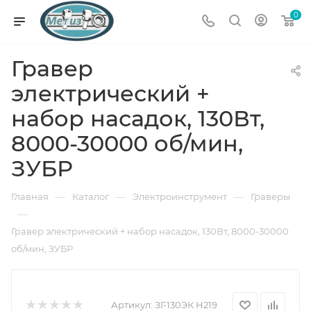
0
Гравер
электрический +
набор насадок, 130Вт,
8000-30000 об/мин,
ЗУБР
—
—
—
Главная
Каталог
Электроинструмент
Граверы
—
Гравер электрический + набор насадок, 130Вт, 8000-30000
об/мин, ЗУБР
Артикул:
ЗГ-130ЭК H219