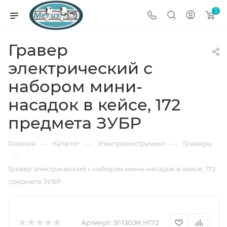
0
Гравер
электрический с
набором мини-
насадок в кейсе, 172
предмета ЗУБР
—
—
—
Главная
Каталог
Электроинструмент
Граверы
—
Гравер электрический с набором мини-насадок в кейсе, 172
предмета ЗУБР
Артикул:
ЗГ-130ЭК H172