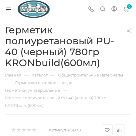
0
Герметик
полиуретановый PU-
40 (черный) 780гр
KRONbuild(600мл)
—
—
Главная
Каталог
Общестроительные материалы
—
—
Герметики и жидкие гвозди
—
Герметики универсальные
Герметик полиуретановый PU-40 (черный) 780гр
KRONbuild(600мл)
Артикул:
PSB78