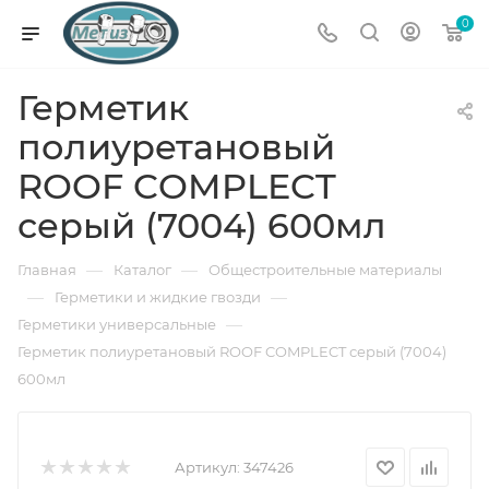
0
Герметик
полиуретановый
ROOF COMPLECT
серый (7004) 600мл
—
—
Главная
Каталог
Общестроительные материалы
—
—
Герметики и жидкие гвозди
—
Герметики универсальные
Герметик полиуретановый ROOF COMPLECT серый (7004)
600мл
Артикул:
347426