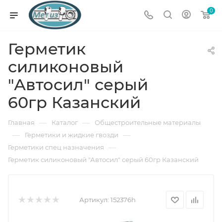
0
Герметик
силиконовый
"Автосил" серый
60гр Казанский
—
—
Главная
Каталог
Общестроительные материалы
—
—
Герметики и жидкие гвозди
—
Герметики спец назначения
Герметик силиконовый "Автосил" серый 60гр Казанский
Артикул:
152376h