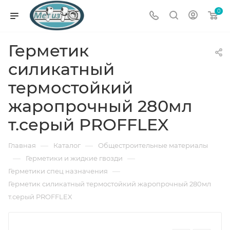
0
Герметик
силикатный
термостойкий
жаропрочный 280мл
т.серый PROFFLEX
—
—
Главная
Каталог
Общестроительные материалы
—
—
Герметики и жидкие гвозди
—
Герметики спец назначения
Герметик силикатный термостойкий жаропрочный 280мл
т.серый PROFFLEX