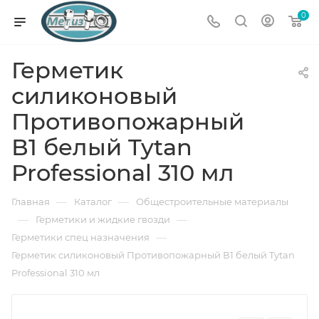
0
Герметик
силиконовый
Противопожарный
В1 белый Tytan
Professional 310 мл
—
—
Главная
Каталог
Общестроительные материалы
—
—
Герметики и жидкие гвозди
—
Герметики спец назначения
Герметик силиконовый Противопожарный В1 белый Tytan
Professional 310 мл