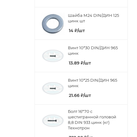
Шайба М24 DIN/ДИН 125
цинк шт
14
₽
/шт
Винт 10*30 DIN/ДИН 965
цинк
13.89
₽
/шт
Винт 10*25 DIN/ДИН 965
цинк
21.66
₽
/шт
Болт 16*70 с
шестигранной головой
8,8 DIN 933 цинк (кг)
Технотрон