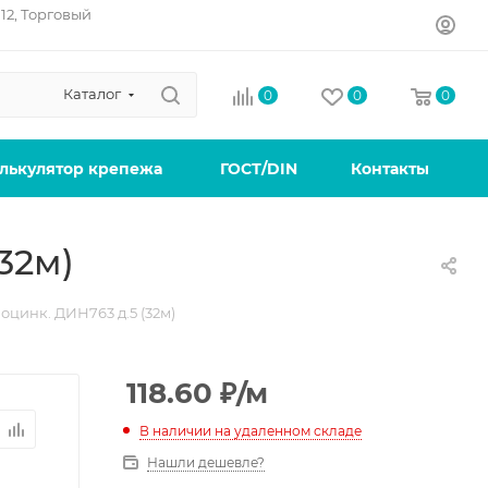
12, Торговый
Каталог
0
0
0
лькулятор крепежа
ГОСТ/DIN
Контакты
32м)
оцинк. ДИН763 д.5 (32м)
118.60
₽
/м
В наличии на удаленном складе
Нашли дешевле?