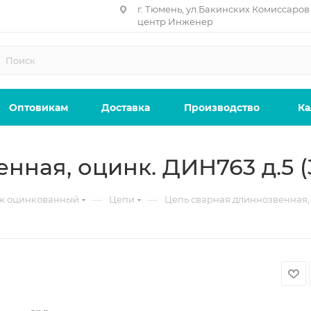
г. Тюмень, ул.Бакинских Комиссаров 
центр Инженер
Оптовикам
Доставка
Производство
Ка
нная, оцинк. ДИН763 д.5 (
—
—
ж оцинкованный
Цепи
Цепь сварная длиннозвенная, 