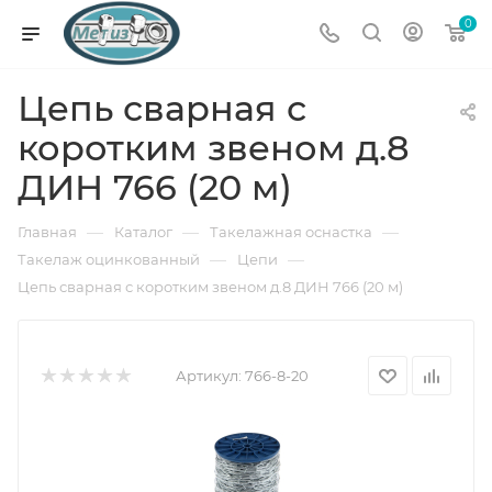
0
Цепь сварная с
коротким звеном д.8
ДИН 766 (20 м)
—
—
—
Главная
Каталог
Такелажная оснастка
—
—
Такелаж оцинкованный
Цепи
Цепь сварная с коротким звеном д.8 ДИН 766 (20 м)
Артикул:
766-8-20