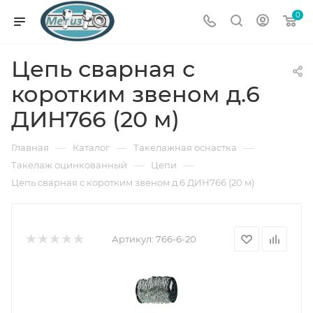
0
Цепь сварная с
коротким звеном д.6
ДИН766 (20 м)
—
—
—
Главная
Каталог
Такелажная оснастка
—
—
Такелаж оцинкованный
Цепи
Цепь сварная с коротким звеном д.6 ДИН766 (20 м)
Артикул:
766-6-20