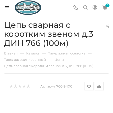
0
Цепь сварная с
коротким звеном д.3
ДИН 766 (100м)
—
—
—
Главная
Каталог
Такелажная оснастка
—
—
Такелаж оцинкованный
Цепи
Цепь сварная с коротким звеном д.3 ДИН 766 (100м)
Артикул:
766-3-100